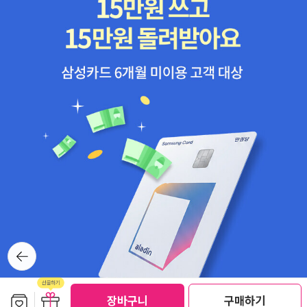
뒤로가
기
보관함담기
선물하기
선물하기
장바구니
구매하기