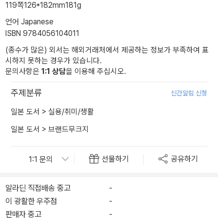
119쪽
126*182mm
181g
언어 Japanese
ISBN 9784056104011
(종수가 많은) 외서는 해외거래처에서 제공하는 정보가 부족하여 표
시하지 못하는 경우가 있습니다.
문의사항은
1:1 상담
을 이용해 주십시오.
주제분류
신간알림 신청
일본 도서
>
실용/취미/생활
일본 도서
>
브랜드무크지
선물하기
공유하기
알라딘 직접배송 중고
-
이 광활한 우주점
-
판매자 중고
-