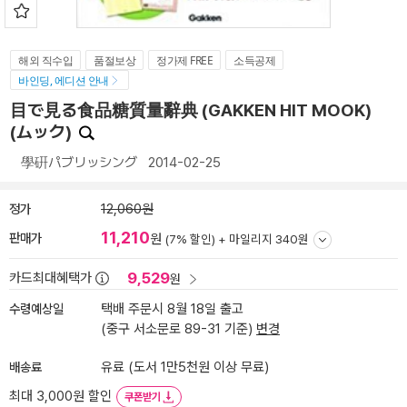
해외 직수입
품절보상
정가제 FREE
소득공제
바인딩, 에디션 안내
目で見る食品糖質量辭典 (GAKKEN HIT MOOK)
(ムック)
學硏パブリッシング
2014-02-25
정가
12,060원
11,210
판매가
원
(7% 할인) +
마일리지 340원
9,529
카드최대혜택가
원
수령예상일
택배 주문시 8월 18일 출고
(중구 서소문로 89-31 기준)
변경
배송료
유료 (도서 1만5천원 이상 무료)
최대 3,000원 할인
쿠폰받기