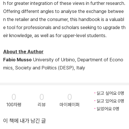
h for greater integration of these views in further research.
Offering different angles to analyse the exchange betwee
n the retailer and the consumer, this handbook is a valuabl
e tool for professionals and scholars seeking to upgrade th
eir knowledge, as well as for upper-level students.
About the Author
Fabio Musso
University of Urbino, Department of Econo
mics, Society and Politics (DESP), Italy
읽고 싶어요 0명
0
0
0
읽고 있어요 0명
100자평
리뷰
마이페이퍼
읽었어요 0명
이 책에 내가 남긴 글