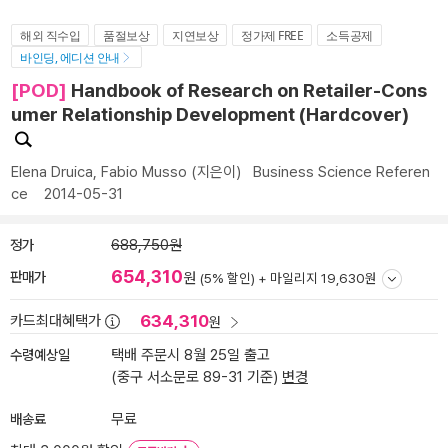
해외 직수입
품절보상
지연보상
정가제 FREE
소득공제
바인딩, 에디션 안내
[POD]
Handbook of Research on Retailer-Cons
umer Relationship Development (Hardcover)
Elena Druica
,
Fabio Musso
(지은이)
Business Science Referen
ce
2014-05-31
정가
688,750원
654,310
판매가
원
(5% 할인) +
마일리지 19,630원
634,310
카드최대혜택가
원
수령예상일
택배 주문시 8월 25일 출고
(중구 서소문로 89-31 기준)
변경
배송료
무료