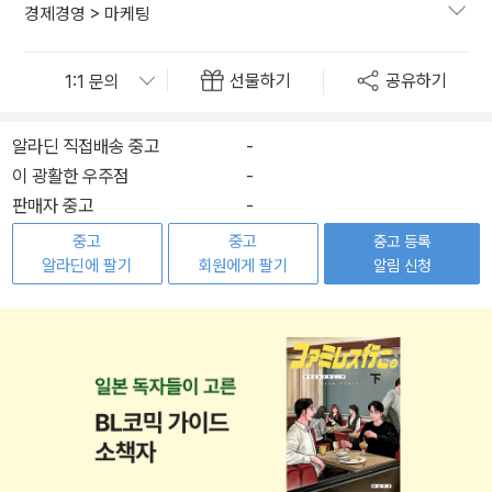
경제경영
>
마케팅
선물하기
공유하기
알라딘 직접배송 중고
-
이 광활한 우주점
-
판매자 중고
-
중고
중고
중고 등록
알라딘에 팔기
회원에게 팔기
알림 신청