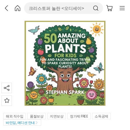
해외 직수입
품절보상
지연보상
정가제 FREE
소득공제
바인딩, 에디션 안내