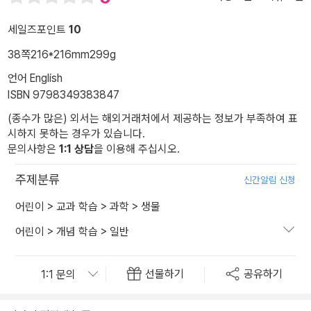
세일즈포인트
10
38쪽
216*216mm
299g
언어 English
ISBN 9798349383847
(종수가 많은) 외서는 해외거래처에서 제공하는 정보가 부족하여 표
시하지 못하는 경우가 있습니다.
문의사항은
1:1 상담
을 이용해 주십시오.
주제분류
신간알림 신청
어린이
>
교과 학습
>
과학
>
생물
어린이
>
개념 학습
>
일반
선물하기
공유하기