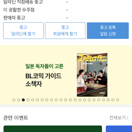
알라딘 직접배송 중고
-
이 광활한 우주점
-
판매자 중고
-
중고
중고
중고 등록
알라딘에 팔기
회원에게 팔기
알림 신청
관련 이벤트
전체보기