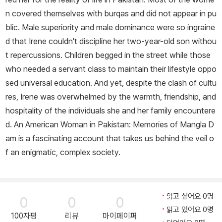
n covered themselves with burqas and did not appear in pu
blic. Male superiority and male dominance were so ingraine
d that Irene couldn't discipline her two-year-old son withou
t repercussions. Children begged in the street while those
who needed a servant class to maintain their lifestyle oppo
sed universal education. And yet, despite the clash of cultu
res, Irene was overwhelmed by the warmth, friendship, and
hospitality of the individuals she and her family encountere
d. An American Woman in Pakistan: Memories of Mangla D
am is a fascinating account that takes us behind the veil o
f an enigmatic, complex society.
읽고 싶어요 0명
0
0
0
읽고 있어요 0명
100자평
리뷰
마이페이퍼