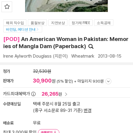
해외 직수입
품절보상
지연보상
정가제 FREE
소득공제
바인딩, 에디션 안내
[POD]
An American Woman in Pakistan: Memor
ies of Mangla Dam (Paperback)
Irene Aylworth Douglass
(지은이)
Wheatmark
2013-08-15
정가
32,530원
30,900
판매가
원
(5% 할인) +
마일리지 930원
26,265
카드최대혜택가
원
수령예상일
택배 주문시 8월 25일 출고
(중구 서소문로 89-31 기준)
변경
배송료
무료
최대 3,000원 할인
쿠폰받기