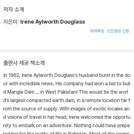
저자 소개
지은이:
Irene Aylworth Douglass
저자파일
신간알림 신청
출판사 제공 책소개
In 1962, Irene Aylworth Douglass's husband burst in the do
or with incredible news. His company had won a bid to buil
d Mangla Dam ... in West Pakistan! This would be the worl
d's largest compacted earth dam, in a remote location far f
rom the source of supply. With images of exotic locales an
d visions of travel in her head, Irene welcomed the opportu
nity to embark on an adventure. Nothing could have prepa
red her for the reality of life in Pakistan. Most of the wome