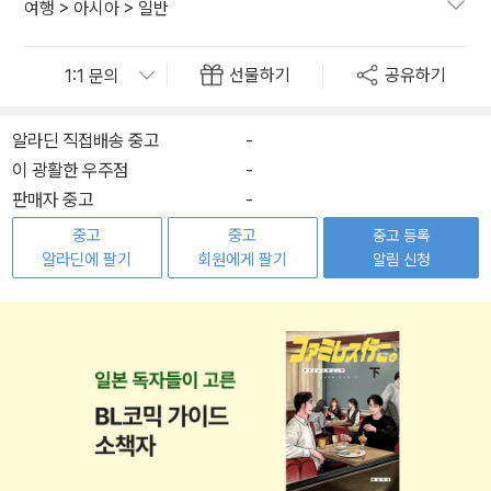
여행
>
아시아
>
일반
선물하기
공유하기
알라딘 직접배송 중고
-
이 광활한 우주점
-
판매자 중고
-
중고
중고
중고 등록
알라딘에 팔기
회원에게 팔기
알림 신청