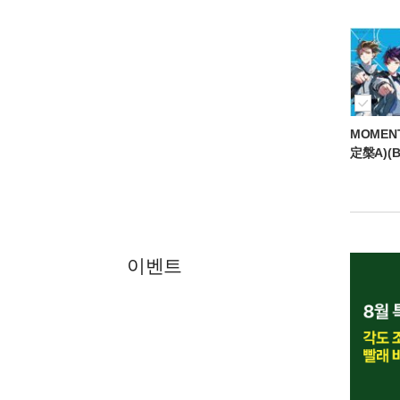
MOMEN
定槃A)(B
이벤트