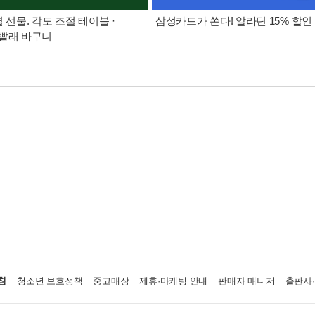
별 선물. 각도 조절 테이블 ·
삼성카드가 쏜다! 알라딘 15% 할인
빨래 바구니
침
청소년 보호정책
중고매장
제휴·마케팅 안내
판매자 매니저
출판사