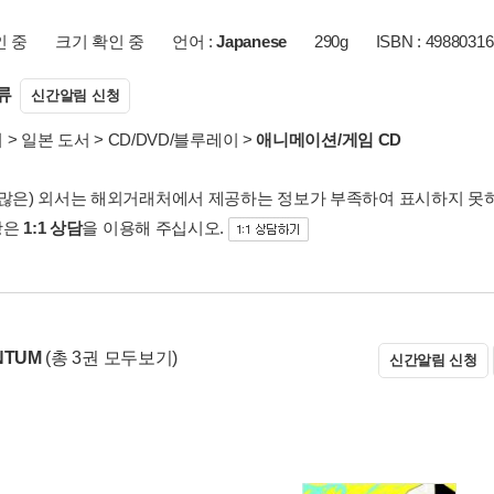
인 중
크기 확인 중
언어 :
Japanese
290g
ISBN : 4988031
류
신간알림 신청
서
>
일본 도서
>
CD/DVD/블루레이
>
애니메이션/게임 CD
 많은) 외서는 해외거래처에서 제공하는 정보가 부족하여 표시하지 못
항은
1:1 상담
을 이용해 주십시오.
NTUM
(총 3권 모두보기)
신간알림 신청