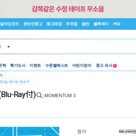
알라딘굿즈
온라인중고
중고매장
우주점
음반
블루레이
커피
서
온책
특가도서
이벤트
수준별베스트
어린이영어
중고 외서
N
Lexile®
5백원부터
기
수준별베스트
중고 외서
바인딩, 에디션 안내
lu-Ray付)
MOMENTUM 3
|
정가
66,150