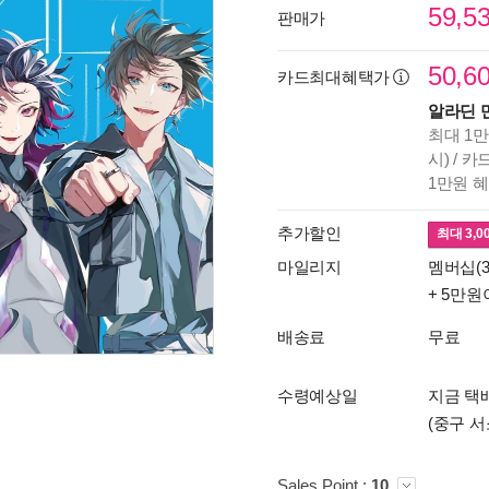
59,5
판매가
50,6
카드최대혜택가
알라딘 
최대 1만
시) / 
1만원 
추가할인
최대
3,0
마일리지
멤버십(3
+ 5만원
배송료
무료
수령예상일
지금 택배
(중구 서
Sales Point :
10