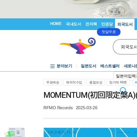
HOME
국내도서
전자책
만권당
외국도서
첫달무료
외국도
분야보기
일본도서
베스트셀러
새로나
일본어입력
무료배송
해외직수입
품절보상
정가제 FREE
MOMENTUM(初回限定槃A)(B
RFMO Records
2025-03-26