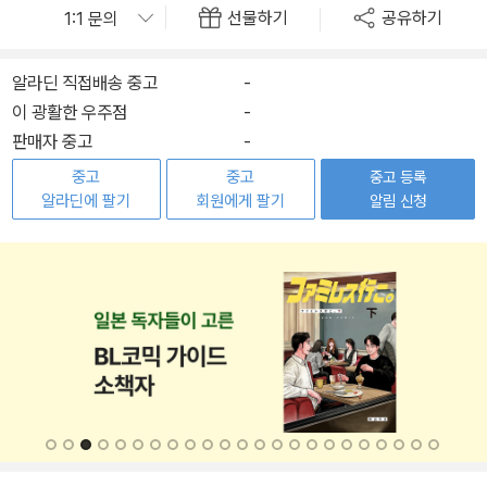
선물하기
공유하기
알라딘 직접배송 중고
-
이 광활한 우주점
-
판매자 중고
-
중고
중고
중고 등록
알라딘에 팔기
회원에게 팔기
알림 신청