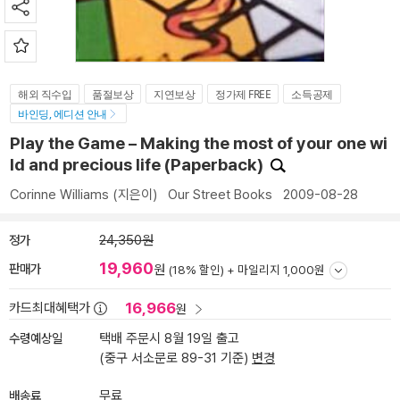
해외 직수입
품절보상
지연보상
정가제 FREE
소득공제
바인딩, 에디션 안내
Play the Game – Making the most of your one wi
ld and precious life (Paperback)
Corinne Williams
(지은이)
Our Street Books
2009-08-28
정가
24,350원
19,960
판매가
원
(18% 할인) +
마일리지 1,000원
16,966
카드최대혜택가
원
수령예상일
택배 주문시 8월 19일 출고
(중구 서소문로 89-31 기준)
변경
배송료
무료