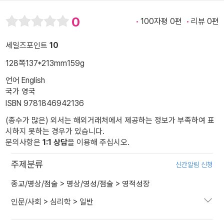
0
100자평 0편
리뷰 0편
세일즈포인트
10
128쪽
137*213mm
159g
언어 English
국가 영국
ISBN 9781846942136
(종수가 많은) 외서는 해외거래처에서 제공하는 정보가 부족하여 표
시하지 못하는 경우가 있습니다.
문의사항은
1:1 상담
을 이용해 주십시오.
주제분류
신간알림 신청
종교/명상/점술
>
명상/영성/점술
>
영적성장
인문/사회
>
심리학
>
일반