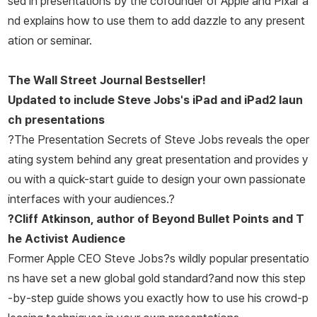
sed in presentations by the cofounder of Apple and Pixar a
련된 글을 기고했으며, 근래에는 포브스닷컴에 〈내 커뮤니케이션 코
nd explains how to use them to add dazzle to any present
치〉란 칼럼을 연재 중이다. 왕성한 저술 활동으로 《어떻게 말할 것인
ation or seminar.
가》, 《최고의 설득(The Storyteller's Secret)》, 《말의 원칙》 등 여
러 책을 펴냈으며, 현재 아내와 두 딸과 함께 캘리포니아 플레전턴에
The
Wall Street Journal
Bestseller!
살고 있다.
Updated to include Steve Jobs's iPad and iPad2 laun
ch presentations
?
The Presentation Secrets of Steve Jobs
reveals the oper
ating system behind any great presentation and provides y
ou with a quick-start guide to design your own passionate
interfaces with your audiences.?
?Cliff Atkinson, author of
Beyond Bullet Points
and
T
he Activist Audience
Former Apple CEO Steve Jobs?s wildly popular presentatio
ns have set a new global gold standard?and now this step
-by-step guide shows you exactly how to use his crowd-p