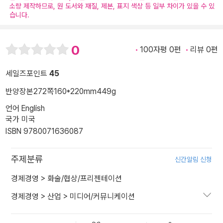
소량 제작하므로, 원 도서와 재질, 제본, 표지 색상 등 일부 차이가 있을 수 있
습니다.
0
100자평 0편
리뷰 0편
세일즈포인트
45
반양장본
272쪽
160*220mm
449g
언어 English
국가 미국
ISBN 9780071636087
주제분류
신간알림 신청
경제경영
>
화술/협상/프리젠테이션
경제경영
>
산업
>
미디어/커뮤니케이션