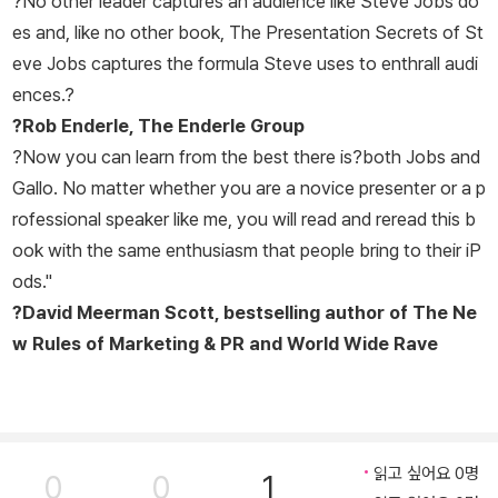
?No other leader captures an audience like Steve Jobs do
es and, like no other book,
The Presentation Secrets of St
eve Jobs
captures the formula Steve uses to enthrall audi
ences.?
?Rob Enderle, The Enderle Group
?Now you can learn from the best there is?both Jobs and
Gallo. No matter whether you are a novice presenter or a p
rofessional speaker like me, you will read and reread this b
ook with the same enthusiasm that people bring to their iP
ods."
?David Meerman Scott, bestselling author of
The Ne
w Rules of Marketing & PR
and
World Wide Rave
읽고 싶어요 0명
0
0
1