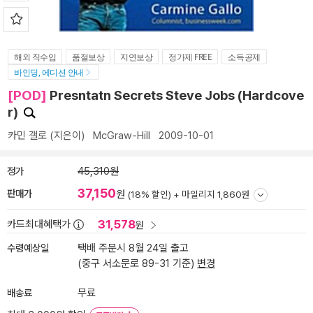
해외 직수입
품절보상
지연보상
정가제 FREE
소득공제
바인딩, 에디션 안내
[POD]
Presntatn Secrets Steve Jobs (Hardcove
r)
카민 갤로
(지은이)
McGraw-Hill
2009-10-01
정가
45,310원
37,150
판매가
원
(18% 할인) +
마일리지 1,860원
31,578
카드최대혜택가
원
수령예상일
택배 주문시 8월 24일 출고
(중구 서소문로 89-31 기준)
변경
배송료
무료