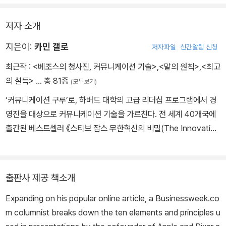
저자 소개
지은이:
카민 갤로
저자파일
신간알림 신청
최근작 :
<베조스의 청사진, 커뮤니케이션 기술>
,
<말의 원칙>
,
<최고
의 설득>
… 총 81종
(모두보기)
‘커뮤니케이션 구루’로, 하버드 대학의 고급 리더십 프로그램에서 경
영진을 대상으로 커뮤니케이션 기술을 가르친다. 전 세계 40개국에
출간된 베스트셀러 《스티브 잡스 무한혁신의 비밀(The Innovation
Secrets of Steve Jobs)》 저자이자 글로벌 브랜드들이 가장 존경
하는 커뮤니케이션 코치기도 하다. CNN과 CBS 방송국에서 15년간
앵커 겸 특파원으로 활약한 바 있고, 이후에는 인텔, 시스코, 쉐브론,
출판사 제공 책소개
휴렛패커드, 코카콜라, 화이자 등 세계 최정상 기업의 경영진과 함께
Expanding on his popular online article, a Businessweek.co
일하며 프레젠테이션과 언론 홍보, 커뮤니케이션 기술을 전수해 왔
m columnist breaks down the ten elements and principles u
다. 오랫동안 각종 온·오프라인 매체에 커뮤니케이션과 리더십에 관