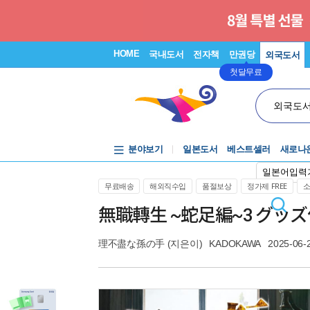
HOME
국내도서
전자책
만권당
외국도서
첫달무료
외국도
분야보기
일본도서
베스트셀러
새로나
일본어입력
무료배송
해외직수입
품절보상
정가제 FREE
無職轉生 ~蛇足編~3 グッズ
理不盡な孫の手
(지은이)
KADOKAWA
2025-06-