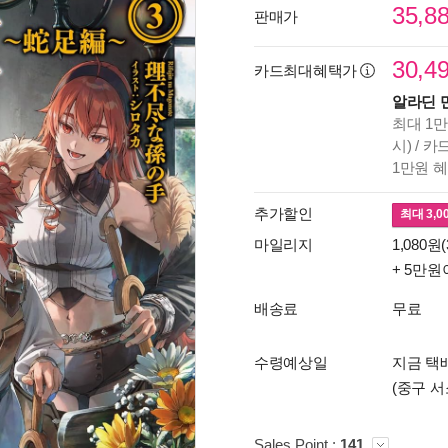
35,8
판매가
30,4
카드최대혜택가
알라딘 
최대 1만
시) / 
1만원 
추가할인
최대
3,0
마일리지
1,080원(
+ 5만원
배송료
무료
수령예상일
지금 택배
(중구 서
Sales Point :
141