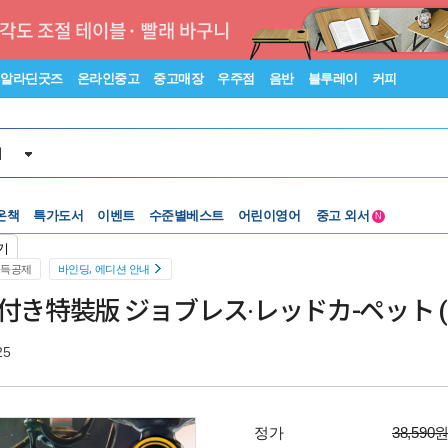
알라딘굿즈
온라인중고
중고매장
우주점
음반
블루레이
커피
서
온책
특가도서
이벤트
수준별베스트
어린이영어
중고 외서
N
Lexile®
5백원부터
기
수준별베스트
중고 외서
소득공제
바인딩, 에디션 안내
付き特裝版 ジョブレス·レッドカ-ペット (
25
정가
38,590