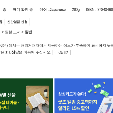
인 중
크기 확인 중
언어 :
Japanese
290g
ISBN : 9784046
류
신간알림 신청
서
>
일본 도서
>
일반
 많은) 외서는 해외거래처에서 제공하는 정보가 부족하여 표시하지 못
항은
1:1 상담
을 이용해 주십시오.