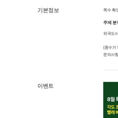
기본정보
쪽수 확
주제 분
외국도
(종수가
문의사
이벤트