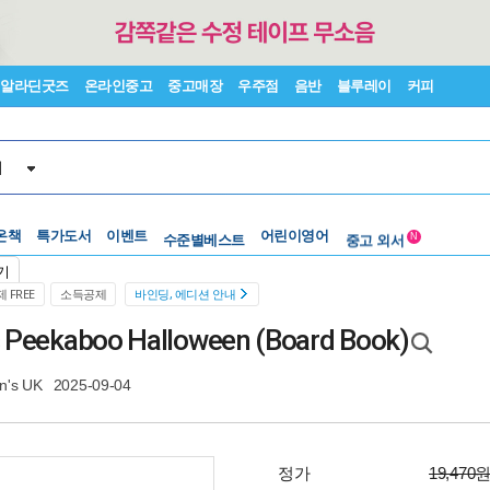
알라딘굿즈
온라인중고
중고매장
우주점
음반
블루레이
커피
서
온책
특가도서
이벤트
수준별베스트
어린이영어
중고 외서
N
Lexile®
5백원부터
기
수준별베스트
중고 외서
 FREE
소득공제
바인딩, 에디션 안내
's Peekaboo Halloween (Board Book)
n's UK
2025-09-04
정가
19,470