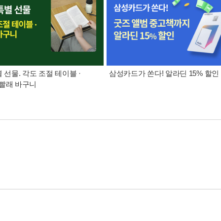
별 선물. 각도 조절 테이블 ·
삼성카드가 쏜다! 알라딘 15% 할인
빨래 바구니