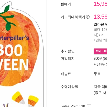
15,9
판매가
13,5
카드최대혜택가
알라딘 
최대 1만
시) / 
1만원 
추가할인
최대
3,0
마일리지
800원(5
+ 5만원
배송료
무료
수령예상일
지금 택배
(중구 서
Sales Point :
10