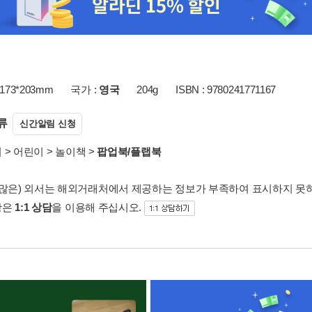
173*203mm
국가 :
영국
204g
ISBN : 9780241771167
류
신간알림 신청
서
>
어린이
>
놀이책
>
팝업북/플랩북
 많은) 외서는 해외거래처에서 제공하는 정보가 부족하여 표시하지 못
항은
1:1 상담
을 이용해 주십시오.