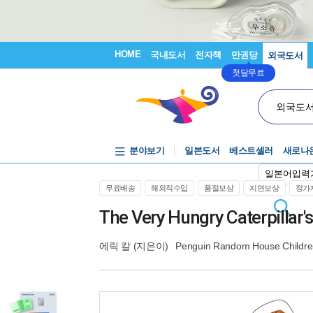
HOME
국내도서
전자책
만권당
외국도서
첫달무료
외국도
분야보기
일본도서
베스트셀러
새로나
일본어입력
무료배송
해외직수입
품절보상
지연보상
정가제
The Very Hungry Caterpillar
에릭 칼
(지은이)
Penguin Random House Childre