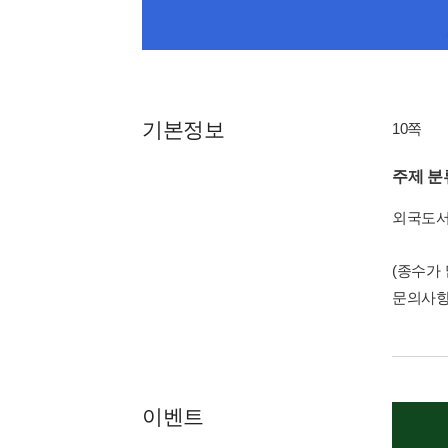
기본정보
10쪽
주제 분
외국도
(종수가
문의사
이벤트