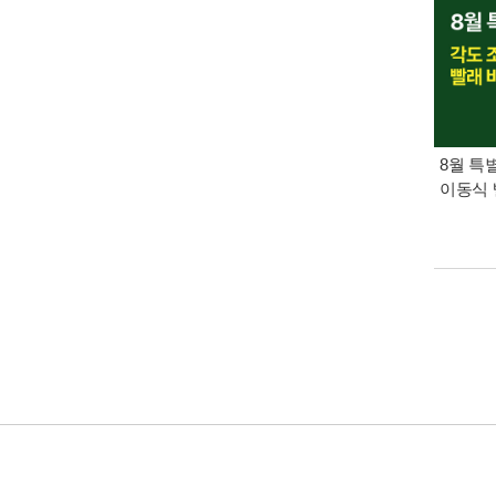
8월 특
이동식 