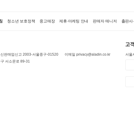
침
청소년 보호정책
중고매장
제휴·마케팅 안내
판매자 매니저
출판사
고객
신판매업신고 2003-서울중구-01520
이메일 privacy@aladin.co.kr
서울시
구 서소문로 89-31