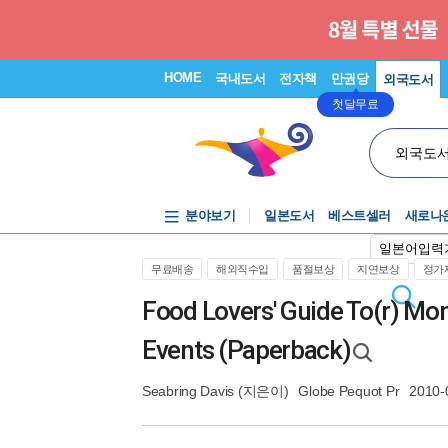
HOME
국내도서
전자책
만권당
외국도서
첫달무료
외국도
분야보기
일본도서
베스트셀러
새로나
일본어입력
무료배송
해외직수입
품절보상
지연보상
정가제
Food Lovers' Guide To(r) Mon
Events (Paperback)
Seabring Davis
(지은이)
Globe Pequot Pr
2010-