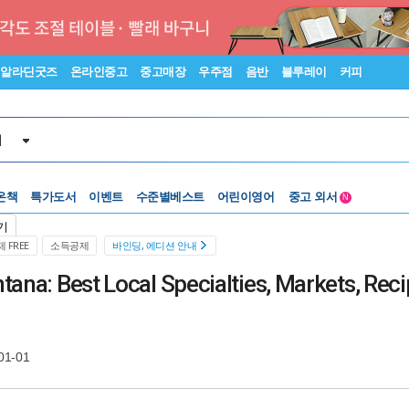
알라딘굿즈
온라인중고
중고매장
우주점
음반
블루레이
커피
서
온책
특가도서
이벤트
수준별베스트
어린이영어
중고 외서
N
Lexile®
5백원부터
기
수준별베스트
중고 외서
 FREE
소득공제
바인딩, 에디션 안내
tana: Best Local Specialties, Markets, Reci
01-01