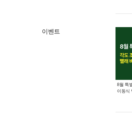
이벤트
8월 특
이동식 