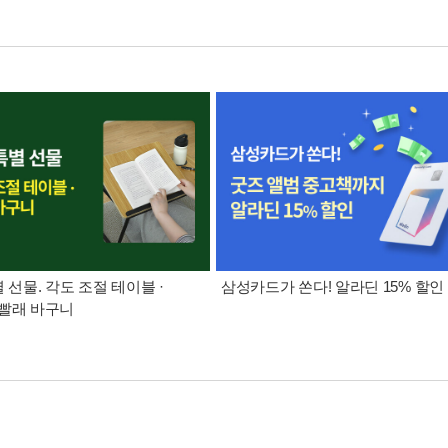
별 선물. 각도 조절 테이블 ·
삼성카드가 쏜다! 알라딘 15% 할인
빨래 바구니