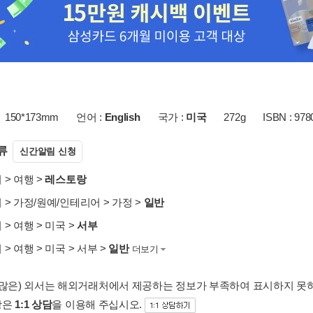
150*173mm
언어 :
English
국가 :
미국
272g
ISBN : 97
류
신간알림 신청
서
>
여행
>
레스토랑
서
>
가정/원예/인테리어
>
가정
>
일반
서
>
여행
>
미국
>
서부
서
>
여행
>
미국
>
서부
>
일반
더보기
 많은) 외서는 해외거래처에서 제공하는 정보가 부족하여 표시하지 못
항은
1:1 상담
을 이용해 주십시오.