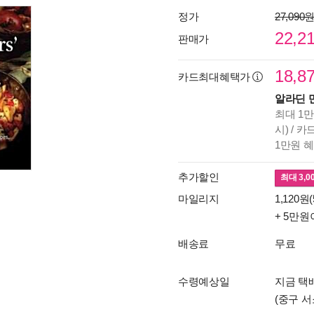
정가
27,090
22,2
판매가
18,8
카드최대혜택가
알라딘 
최대 1만
시) / 
1만원 
추가할인
최대
3,0
마일리지
1,120원(
+ 5만원
배송료
무료
수령예상일
지금 택배
(중구 서