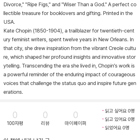
Divorce," "Ripe Figs," and "Wiser Than a God." A perfect co
llectible treasure for booklovers and gifting. Printed in the
USA.
Kate Chopin (1850-1904), a trailblazer for twentieth-cent
ury feminist writers, spent twelve years in New Orleans. In
that city, she drew inspiration from the vibrant Creole cultu
re, which shaped her profound insights and innovative stor
ytelling. Transcending the era she lived in, Chopin's work is
a powerful reminder of the enduring impact of courageous
voices that challenge the status quo and inspire future gen
erations.
읽고 싶어요 0명
0
0
0
읽고 있어요 0명
100자평
리뷰
마이페이퍼
읽었어요 0명