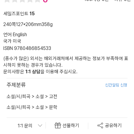
세일즈포인트
15
240쪽
127*206mm
358g
언어 English
국가 미국
ISBN 9780486854533
(종수가 많은) 외서는 해외거래처에서 제공하는 정보가 부족하여 표
시하지 못하는 경우가 있습니다.
문의사항은
1:1 상담
을 이용해 주십시오.
주제분류
신간알림 신청
소설/시/희곡
>
소설
>
고전
소설/시/희곡
>
소설
>
문학
선물하기
공유하기