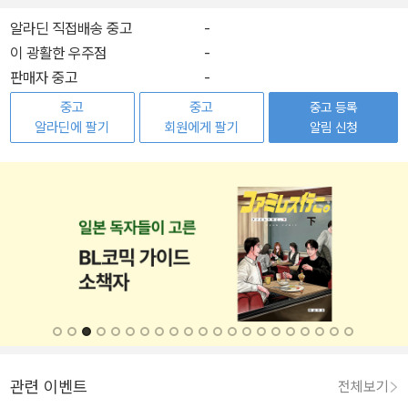
알라딘 직접배송 중고
-
이 광활한 우주점
-
판매자 중고
-
중고
중고
중고 등록
알라딘에 팔기
회원에게 팔기
알림 신청
관련 이벤트
전체보기