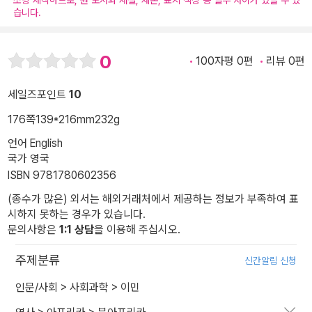
소량 제작하므로, 원 도서와 재질, 제본, 표지 색상 등 일부 차이가 있을 수 있
습니다.
0
100자평 0편
리뷰 0편
세일즈포인트
10
176쪽
139*216mm
232g
언어 English
국가 영국
ISBN 9781780602356
(종수가 많은) 외서는 해외거래처에서 제공하는 정보가 부족하여 표
시하지 못하는 경우가 있습니다.
문의사항은
1:1 상담
을 이용해 주십시오.
주제분류
신간알림 신청
인문/사회
>
사회과학
>
이민