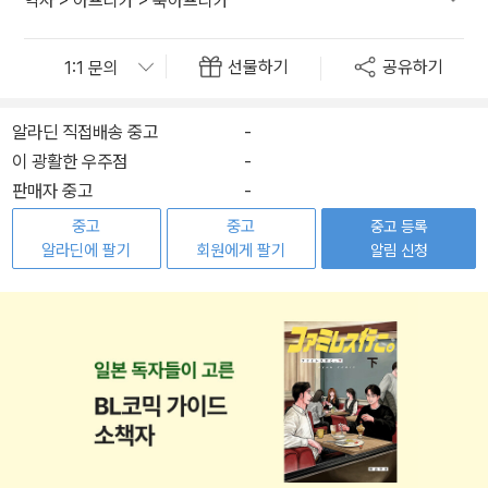
역사
>
아프리카
>
북아프리카
선물하기
공유하기
알라딘 직접배송 중고
-
이 광활한 우주점
-
판매자 중고
-
중고
중고
중고 등록
알라딘에 팔기
회원에게 팔기
알림 신청