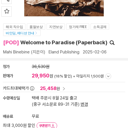
해외 직수입
품절보상
지연보상
정가제 FREE
소득공제
바인딩, 에디션 안내
[POD]
Welcome to Paradise (Paperback)
Mahi Binebine
(지은이)
Eland Publishing
2025-02-06
정가
36,530원
29,950
판매가
원
(18% 할인) +
마일리지 1,500원
25,458
카드최대혜택가
원
수령예상일
택배 주문시 8월 24일 출고
(중구 서소문로 89-31 기준)
변경
배송료
무료
최대 3,000원 할인
쿠폰받기