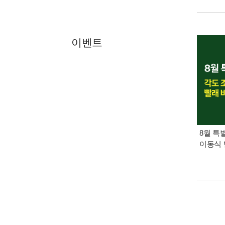
이벤트
8월 특
이동식 