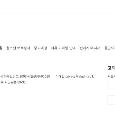
침
청소년 보호정책
중고매장
제휴·마케팅 안내
판매자 매니저
출판사
고객
신판매업신고 2003-서울중구-01520
이메일 privacy@aladin.co.kr
서울시
구 서소문로 89-31