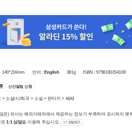
140*216mm
언어 :
English
381g
ISBN : 9798330354108
류
신간알림 신청
서
>
소설/시/희곡
>
소설
>
판타지
>
서사
 많은) 외서는 해외거래처에서 제공하는 정보가 부족하여 표시하지 못
항은
1:1 상담
을 이용해 주십시오.