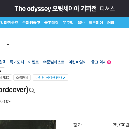
알라딘굿즈
온라인중고
중고매장
우주점
음반
블루레이
커피
서
온책
특가도서
이벤트
수준별베스트
어린이영어
중고 외서
N
Lexile®
5백원부터
기
수준별베스트
중고 외서
 FREE
소득공제
바인딩, 에디션 안내
ardcover)
-08-09
정가
35,730