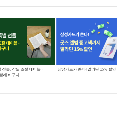
별 선물. 각도 조절 테이블 ·
삼성카드가 쏜다! 알라딘 15% 할인
빨래 바구니