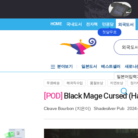
HOME
국내도서
전자책
만권당
외국도서
첫달무료
외국도
분야보기
일본도서
베스트셀러
새로나
일본어입력
무료배송
해외직수입
품절보상
지연보상
정가제
[POD]
Black Mage Cursed (H
Cleave Bourbon
(지은이)
Shadesilver Pub
2024