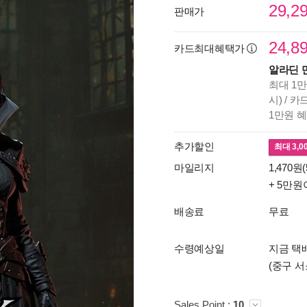
29,2
판매가
24,8
카드최대혜택가
알라딘 
최대 1만
시) / 
1만원 
추가할인
최대
3,0
마일리지
1,470원(
+ 5만원
배송료
무료
수령예상일
지금 택배
(중구 서
Sales Point :
10