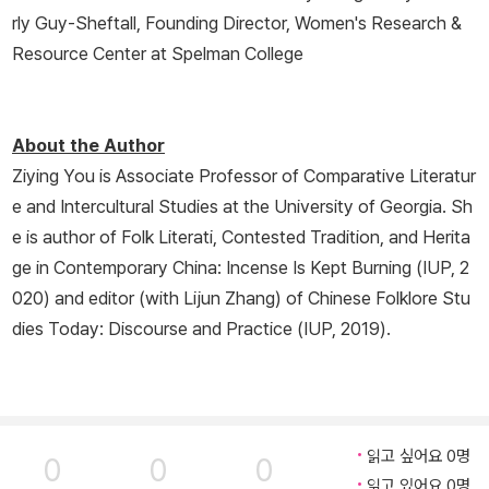
rly Guy-Sheftall, Founding Director, Women's Research &
Resource Center at Spelman College
About the Author
Ziying You is Associate Professor of Comparative Literatur
e and Intercultural Studies at the University of Georgia. Sh
e is author of
Folk Literati, Contested Tradition, and Herita
ge in Contemporary China: Incense Is Kept Burning
(IUP, 2
020) and editor (with Lijun Zhang) of
Chinese Folklore Stu
dies Today: Discourse and Practice
(IUP, 2019).
읽고 싶어요 0명
0
0
0
읽고 있어요 0명