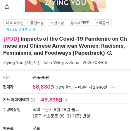
해외 직수입
품절보상
지연보상
정가제 FREE
소득공제
바인딩, 에디션 안내
[POD]
Impacts of the Covid-19 Pandemic on Ch
inese and Chinese American Women: Racisms,
Feminisms, and Foodways (Paperback)
Ziying You
(지은이)
John Wiley & Sons
2025-08-05
정가
71,500원
58,630
판매가
원
(18% 할인) +
마일리지 2,940원
49,836
카드최대혜택가
원
수령예상일
택배 주문시 8월 28일 출고
(중구 서소문로 89-31 기준)
변경
배송료
무료