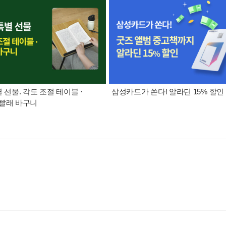
별 선물. 각도 조절 테이블 ·
삼성카드가 쏜다! 알라딘 15% 할인
빨래 바구니