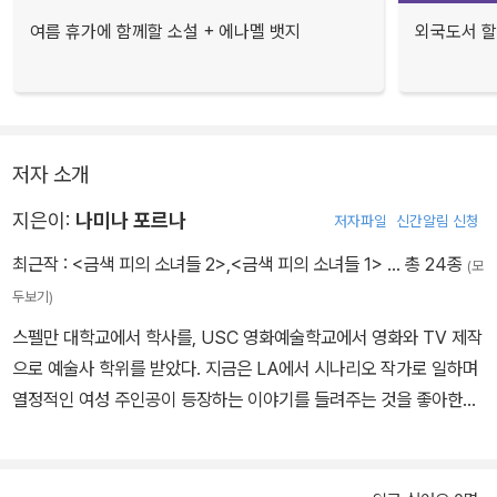
여름 휴가에 함께할 소설 + 에나멜 뱃지
외국도서 할
저자 소개
지은이:
나미나 포르나
저자파일
신간알림 신청
최근작 :
<금색 피의 소녀들 2>
,
<금색 피의 소녀들 1>
… 총 24종
(모
두보기)
스펠만 대학교에서 학사를, USC 영화예술학교에서 영화와 TV 제작
으로 예술사 학위를 받았다. 지금은 LA에서 시나리오 작가로 일하며
열정적인 여성 주인공이 등장하는 이야기를 들려주는 것을 좋아한다.
『금색 피의 소녀들』은 그녀의 데뷔 소설이다.