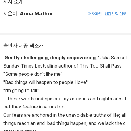
저자 소개
지은이:
Anna Mathur
저자파일
신간알림 신청
출판사 제공 책소개
'Gently challenging, deeply empowering, '
Julia Samuel,
Sunday Times
bestselling author of
This Too Shall Pass
"Some people don't like me"
"Bad things will happen to people I love"
"I'm going to fail"
... these words underpinned my anxieties and nightmares. I
bet they feature in yours too.
Our fears are anchored in the unavoidable truths of life; all
things reach an end, bad things happen, and we lack the c