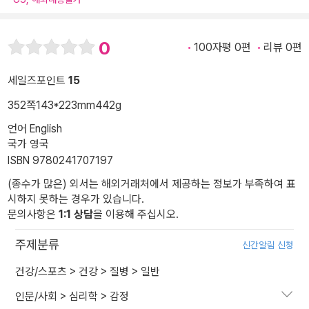
0
100자평 0편
리뷰 0편
세일즈포인트
15
352쪽
143*223mm
442g
언어 English
국가 영국
ISBN 9780241707197
(종수가 많은) 외서는 해외거래처에서 제공하는 정보가 부족하여 표
시하지 못하는 경우가 있습니다.
문의사항은
1:1 상담
을 이용해 주십시오.
주제분류
신간알림 신청
건강/스포츠
>
건강
>
질병
>
일반
인문/사회
>
심리학
>
감정