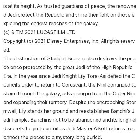
is at its height. As trusted guardians of peace, the renowne
d Jedi protect the Republic and shine their light on those e
xploring the darkest reaches of the galaxy.
(c) & TM 2021 LUCASFILM LTD
Copyright (c) 2021 Disney Enterprises, Inc. All rights reserv
ed.
The destruction of Starlight Beacon also destroys the pea
ce once protected by the great Jedi of the High Republic
Era. In the year since Jedi Knight Lily Tora-Asi defied the C
ouncil's order to return to Coruscant, the Nihil continued to
storm through the galaxy, advancing in from the Outer Rim
and expanding their territory. Despite the encroaching Stor
mwall, Lily stands her ground and reestablishes Banchii's J
edi Temple. Banchii is not to be abandoned and its long hel
d secrets begin to unfurl as Jedi Master Arkoff returns to c
onnect the pieces to a mystery long buried.