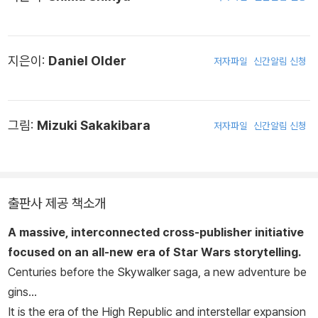
지은이:
Daniel Older
저자파일
신간알림 신청
그림:
Mizuki Sakakibara
저자파일
신간알림 신청
출판사 제공 책소개
A massive, interconnected cross-publisher initiative
focused on an all-new era of
Star Wars
storytelling.
Centuries before the Skywalker saga, a new adventure be
gins...
It is the era of the High Republic and interstellar expansion