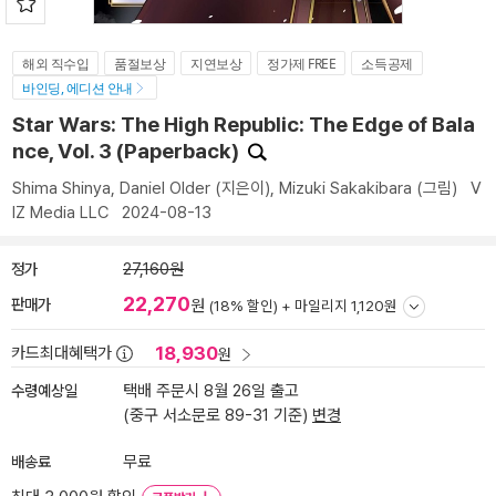
해외 직수입
품절보상
지연보상
정가제 FREE
소득공제
바인딩, 에디션 안내
Star Wars: The High Republic: The Edge of Bala
nce, Vol. 3 (Paperback)
Shima Shinya
,
Daniel Older
(지은이),
Mizuki Sakakibara
(그림)
V
IZ Media LLC
2024-08-13
정가
27,160원
22,270
판매가
원
(18% 할인) +
마일리지 1,120원
18,930
카드최대혜택가
원
수령예상일
택배 주문시 8월 26일 출고
(중구 서소문로 89-31 기준)
변경
배송료
무료