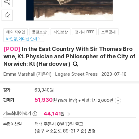
해외 직수입
품절보상
지연보상
정가제 FREE
소득공제
바인딩, 에디션 안내
[POD]
In the East Country With Sir Thomas Bro
wne, Kt. Physician and Philosopher of the City of
Norwich: Kt (Hardcover)
Emma Marshall
(지은이)
Legare Street Press
2023-07-18
정가
63,340원
51,930
판매가
원
(18% 할인) +
마일리지 2,600원
44,141
카드최대혜택가
원
수령예상일
택배 주문시 8월 13일 출고
(중구 서소문로 89-31 기준)
변경