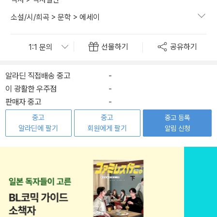
소설/시/희곡
>
문학
>
에세이
선물하기
공유하기
알라딘 직접배송 중고
-
이 광활한 우주점
-
판매자 중고
-
중고
중고
중고 등록
알라딘에 팔기
회원에게 팔기
알림 신청