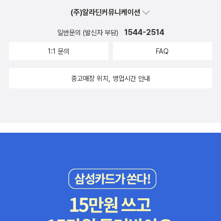
많다. 그동안 컨템퍼러리 로맨스를 읽다만게 이런 저런 불호 요소들
(주)알라딘커뮤니케이션
때문이었는데, 이 책은 그럼에도 불구하고 쭉쭉 읽힌다. 처음부터 끝
까지 꽉 짜인 플롯으로 잘 쓴 글. 매력적인 캐릭터들. 로맨스 소설 읽
1544-2514
일반문의 (발신자 부담)
은지 오래되서 그럴 수도 있겠지만, 상상을 벗어나는 부분들이 많았
1:1 문의
FAQ
고, 들으면서 생각이 바뀐 부분들도 생겼다.원서 읽기 하시는 분들 있
으면, 이 책 추천합니다~ 주인공이 간호사지만, 의료 용어는 거의 안
중고매장 위치, 영업시간 안내
나옴. 예상치 못한 의료 용어들로 어려웠던 책, '원더', 조안 디디온 '상
실' 내가 불호를 넘어설 수 있을만큼 책이 좋긴 했지만, 읽는 사람 따
라 다른 감상이 나올 수 있는 책이기도 하다. 불호를 넘어선건 남주
'저스틴'이 판타지 같아서 그렇지. 흠이라고 생각했던 것마저. 오늘도
즐거운 여름 달리기를 했고, 그동안 6키로 달리다가 7월이니깐 7키
로 달려봤다. 구름다리 계단도 오르락내리락 해보고, 재미있었다. 어
제보다 빠릿하게 움직였고, 어제는 저녁잠 안 자고 책도 읽고, 리뷰도
쓰고 유익했네. 오늘도~ ㄱㄱ날이 덥고 습하니깐 심박이 진짜 잘 안
떨어져. 더 천천히 달리고, 한번씩 걷기도 하면서 페이스 조절하고 있
다. 오늘은 계단도 오르고, 횡단보도에서는 일부러 전속력으로도 달