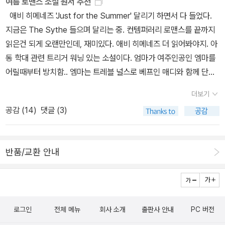
여름 로맨스 소설 원서 추천
애비 히메네즈 'Just for the Summer' 달리기 하면서 다 들었다.
지금은 The Sythe 들으며 달리는 중. 컨템퍼러리 로맨스를 끝까지
읽은건 되게 오랜만인데, 재미있다. 애비 히메네즈 더 읽어봐야지. 아
동 학대 관련 트리거 워닝 있는 소설이다. 엄마가 여주인공인 엠마를
어릴때부터 방치함.. 엠마는 트레블 널스로 베프인 매디와 함께 단기
계약하며 미국 곳곳을 다니는데, 다음 계약지는 하와이다. 레딧인가
더보기
에 올라온 글을 보고, 글쓴이, 저스틴, 남주에게 메세지를 보내고, 결
공감 (
14
)
댓글 (3)
국 남주가 있는 미네소타로 계약지를 옮겨서 데이트를 하게 된다. 저
스틴은 자기가 사귀는 여자마다 자기랑 헤어지고 나면 소울메이트를
찾는 저주에 걸렸다는 글을 올렸고, 엠마가 자기도 그렇다며 메세지
반품/교환 안내
를 보내고, 호감 쌓아가다 저주 풀기 위해 서로 데이트 해보자고 해서
시작하는 관계. 저스틴의 엄마에게도 이슈 있다. 계약차 만나자고 했
지만 (핑계였지. 처음부터 알 수 있었어) 사랑을 인정하게 된 이후에
도 넘어야할 산이 많다. 이 책은 엄마로부터 벗어나고, 사람을 믿게 되
로그인
전체 메뉴
회사 소개
출판사 안내
PC 버전
는 엠마의 성장 소설이기도 하다. 소재만 보면, 나에게 불호인 것들이