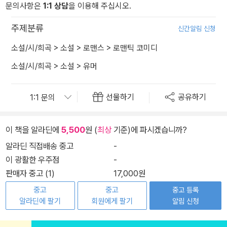
문의사항은
1:1 상담
을 이용해 주십시오.
주제분류
신간알림 신청
소설/시/희곡
>
소설
>
로맨스
>
로맨틱 코미디
소설/시/희곡
>
소설
>
유머
선물하기
공유하기
이 책을 알라딘에
5,500
원 (
최상
기준)에 파시겠습니까?
알라딘 직접배송 중고
-
이 광활한 우주점
-
판매자 중고 (1)
17,000원
중고
중고
중고 등록
알라딘에 팔기
회원에게 팔기
알림 신청