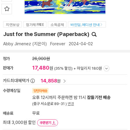
지연보상
정가제 FREE
소득공제
바인딩, 에디션 안내
Just for the Summer (Paperback)
Abby Jimenez
(지은이)
Forever
2024-04-02
정가
26,900원
17,480
판매가
원
(35% 할인) +
마일리지 180원
14,858
카드최대혜택가
원
수령예상일
양탄자배송
오후 12시까지 주문하면 밤 11시
잠들기전 배송
(중구 서소문로 89-31 )
변경
배송료
무료
최대 3,000원 할인
쿠폰받기