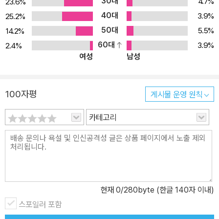
30대
4.7%
23.6%
40대
3.9%
25.2%
50대
5.5%
14.2%
60대
3.9%
2.4%
여성
남성
100자평
게시물 운영 원칙
카테고리
현재
0
/280byte (한글 140자 이내)
스포일러 포함