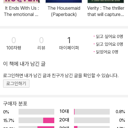
It Ends With Us :
The Housemaid
Verity : The thriller
The emotional #1
(Paperback)
that will capture y
Sunday Times be
our heart and blo
stseller. Now a m
w your mind (Pap
ajor film starring B
erback)
읽고 싶어요 0명
0
0
1
lake Lively and Ju
읽고 있어요 0명
stin Baldoni (Pap
100자평
리뷰
마이페이퍼
erback, Paperbac
읽었어요 0명
k Original)
이 책에 내가 남긴 글
로그인하면 내가 남긴 글과 친구가 남긴 글을 확인할 수 있습니다.
로그인하기
구매자 분포
10대
0.8%
0%
20대
0%
15.7%