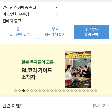
알라딘 직접배송 중고
-
이 광활한 우주점
-
판매자 중고
-
중고
중고
중고 등록
알라딘에 팔기
회원에게 팔기
알림 신청
관련 이벤트
전체보기