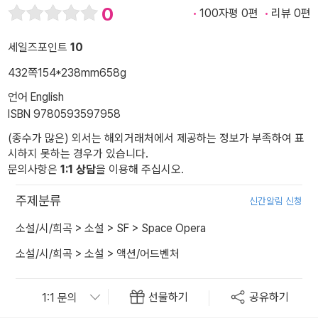
0
100자평 0편
리뷰 0편
세일즈포인트
10
432쪽
154*238mm
658g
언어 English
ISBN 9780593597958
(종수가 많은) 외서는 해외거래처에서 제공하는 정보가 부족하여 표
시하지 못하는 경우가 있습니다.
문의사항은
1:1 상담
을 이용해 주십시오.
주제분류
신간알림 신청
소설/시/희곡
>
소설
>
SF
>
Space Opera
소설/시/희곡
>
소설
>
액션/어드벤처
선물하기
공유하기