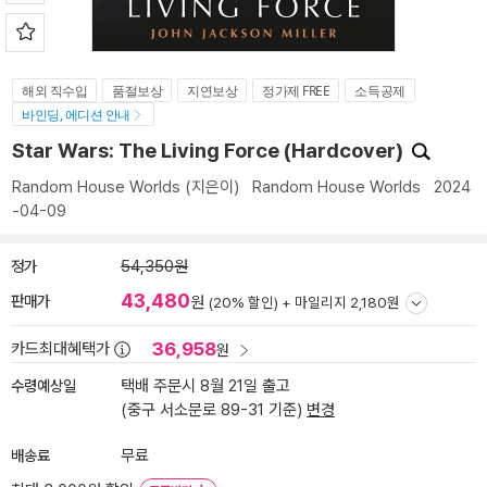
해외 직수입
품절보상
지연보상
정가제 FREE
소득공제
바인딩, 에디션 안내
Star Wars: The Living Force (Hardcover)
Random House Worlds
(지은이)
Random House Worlds
2024
-04-09
정가
54,350원
43,480
판매가
원
(20% 할인) +
마일리지 2,180원
36,958
카드최대혜택가
원
수령예상일
택배 주문시 8월 21일 출고
(중구 서소문로 89-31 기준)
변경
배송료
무료