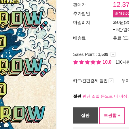
12,3
판매가
추가할인
최대
3,0
마일리지
380원(3
+ 5만원
배송료
유료 (도
Sales Point :
1,509
10.0
100자평
카드/간편결제 할인
무이
절판
판권 소멸 등으로 더 이상 
절판
보관함 +