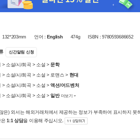
132*203mm
언어 :
English
474g
ISBN : 9780593686652
류
신간알림 신청
서
>
소설/시/희곡
>
소설
>
문학
서
>
소설/시/희곡
>
소설
>
로맨스
>
현대
서
>
소설/시/희곡
>
소설
>
액션/어드벤처
서
>
소설/시/희곡
>
소설
>
일반
더보기
 많은) 외서는 해외거래처에서 제공하는 정보가 부족하여 표시하지 못
항은
1:1 상담
을 이용해 주십시오.