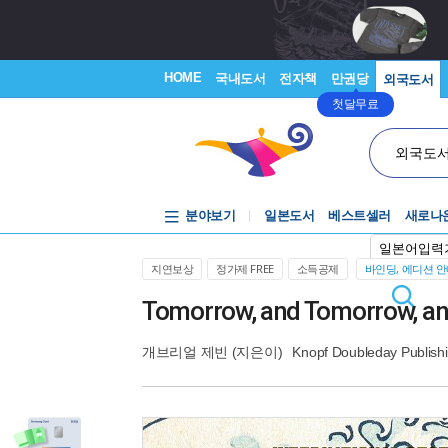
HOME
국내도서
전자책
만권당
외국도서
첫달무료
외국도
분야보기
일본도서
베스트셀러
새로나
일본어입력
지연보상
정가제 FREE
소득공제
바인딩, 에디션 
Tomorrow, and Tomorrow, a
개브리얼 제빈
(지은이)
Knopf Doubleday Publish