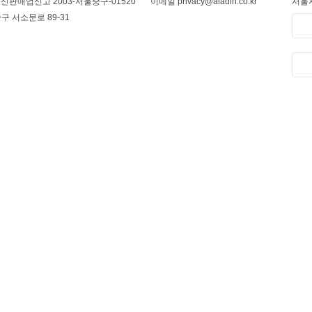
신판매업신고 2003-서울중구-01520
이메일 privacy@aladin.co.kr
서울시
구 서소문로 89-31