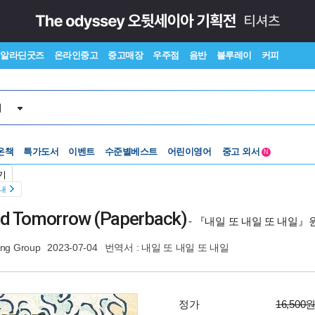
알라딘굿즈
온라인중고
중고매장
우주점
음반
블루레이
커피
서
온책
특가도서
이벤트
수준별베스트
어린이영어
중고 외서
N
Lexile®
5백원부터
기
수준별베스트
중고 외서
안내
nd Tomorrow (Paperback)
- 『내일 또 내일 또 내일』
ing Group
2023-07-04
번역서 :
내일 또 내일 또 내일
정가
16,500