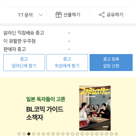
선물하기
공유하기
알라딘 직접배송 중고
-
이 광활한 우주점
-
판매자 중고
-
중고
중고
중고 등록
알라딘에 팔기
회원에게 팔기
알림 신청