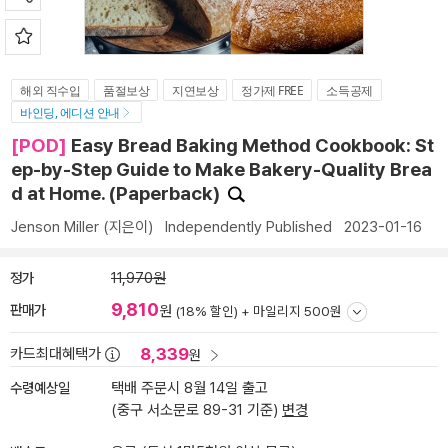
해외 직수입
품절보상
지연보상
정가제 FREE
소득공제
바인딩, 에디션 안내
[POD]
Easy Bread Baking Method Cookbook: St
ep-by-Step Guide to Make Bakery-Quality Brea
d at Home. (Paperback)
Jenson Miller
(지은이)
Independently Published
2023-01-16
정가
11,970원
9,810
판매가
원
(18% 할인) +
마일리지 500원
8,339
카드최대혜택가
원
수령예상일
택배 주문시 8월 14일 출고
(중구 서소문로 89-31 기준)
변경