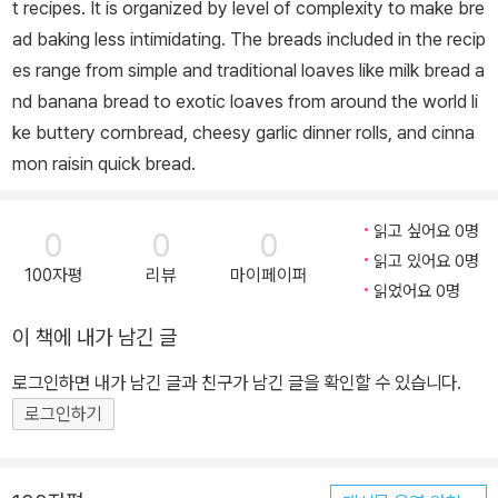
t recipes. It is organized by level of complexity to make bre
ad baking less intimidating. The breads included in the recip
es range from simple and traditional loaves like milk bread a
nd banana bread to exotic loaves from around the world li
ke buttery cornbread, cheesy garlic dinner rolls, and cinna
mon raisin quick bread.
읽고 싶어요 0명
0
0
0
읽고 있어요 0명
100자평
리뷰
마이페이퍼
읽었어요 0명
이 책에 내가 남긴 글
로그인하면 내가 남긴 글과 친구가 남긴 글을 확인할 수 있습니다.
로그인하기