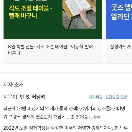
8월 특별 선물. 각도 조절 테이블 · 이동식 빨래
삼성카드가 
바구니
저자 소개
지은이:
벤 S. 버냉키
저자파일
신간알림 신청
최근작 :
<벤 버냉키의 21세기 통화 정책>
,
<위기의 징조들>
,
<버냉
키.프랭크 경제학 연습문제 해답>
… 총 203종
(모두보기)
2022년 노벨 경제학상을 수상한 미국의 저명한 경제학자다. 현 브루