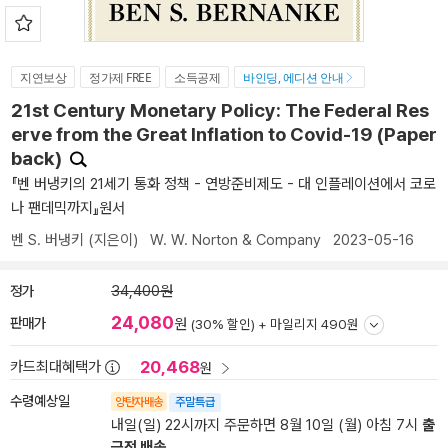
지연보상
정가제 FREE
소득공제
바인딩, 에디션 안내
21st Century Monetary Policy: The Federal Res
erve from the Great Inflation to Covid-19 (Paper
back)
『벤 버냉키의 21세기 통화 정책 - 연방준비제도 - 대 인플레이션에서 코로
나 팬데믹까지』원서
벤 S. 버냉키
(지은이)
W. W. Norton & Company
2023-05-16
정가
34,400원
24,080
판매가
원
(30% 할인) +
마일리지 490원
20,468
카드최대혜택가
원
수령예상일
양탄자배송
주말특급
내일(일) 22시까지 주문하면 8월 10일 (월) 아침 7시
출
근전 배송