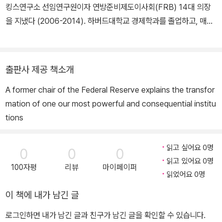
킹스연구소 선임연구원이자 연방준비제도이사회(FRB) 14대 의장
을 지냈다 (2006-2014). 하버드대학교 경제학과를 졸업하고, 매사
추세츠공과대학교(MIT)에서 경제학 박사학위를 받았다. 스탠퍼드대
학교와 프린스턴대학교에서 경제학 교수로 재직했으며, 2002년 9월
부터 연방준비제도이사회 위원을 3년간 역임했다. 2005년 6월부터
출판사 제공 책소개
는 백악관 대통령경제자문위원회 의장을 맡았다. 이후 2006년 2월
A former chair of the Federal Reserve explains the transfor
앨런 그린스펀의 뒤를 이어 미국 연방준비제도이사회 의장으로 취임
mation of one our most powerful and consequential institu
해 “대공황 이후 최악의 경제 위기”인 글로벌 금융위기에 맞서 세계
tions
경제를 진두지휘했다. 버냉키 전 의장은 역사상 유례없는 비전통적
통화정책으로 글로벌 금융위기와 뒤이은 대침체에 효과적으로 대응
했다고 평가받으며, 2009년에는 〈타임〉지에서 올해의 인물로 선정
읽고 싶어요 0명
0
0
0
되고, 2022년에 더글라스 다이아몬드, 필립 디빅과 함께 노벨경제학
읽고 있어요 0명
100자평
리뷰
마이페이퍼
상을 공동 수상하였다. 저서로는 《벤 버냉키, 연방준비제도와 금융위
읽었어요 0명
기를 말하다》, 《행동하는 용기》, 《버냉키 프랭크 경제학》, 《위기의
이 책에 내가 남긴 글
징조들》 등 다수가 있다.
로그인하면 내가 남긴 글과 친구가 남긴 글을 확인할 수 있습니다.