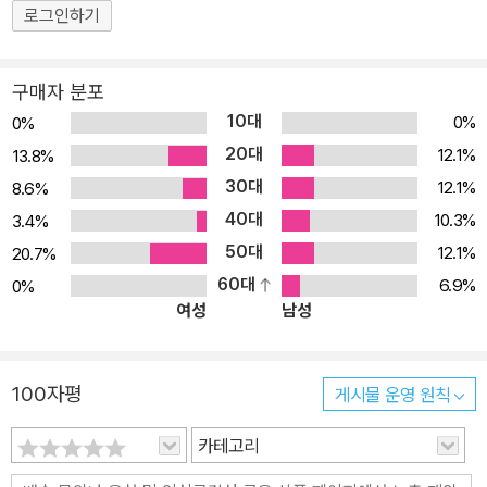
로그인하기
구매자 분포
10대
0%
0%
20대
12.1%
13.8%
30대
12.1%
8.6%
40대
10.3%
3.4%
50대
12.1%
20.7%
60대
6.9%
0%
여성
남성
100자평
게시물 운영 원칙
카테고리