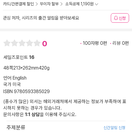
카드/간편결제 할인
무이자 할부
소득공제 1,190원
관심 저자, 시리즈의 출간 알림을 받아보세요
신청
0
100자평 0편
리뷰 0편
세일즈포인트
16
48쪽
213*262mm
420g
언어 English
국가 미국
ISBN 9780593385029
(종수가 많은) 외서는 해외거래처에서 제공하는 정보가 부족하여 표
시하지 못하는 경우가 있습니다.
문의사항은
1:1 상담
을 이용해 주십시오.
주제분류
신간알림 신청