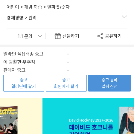
어린이
>
개념 학습
>
알파벳/숫자
경제경영
>
관리
선물하기
공유하기
알라딘 직접배송 중고
-
이 광활한 우주점
-
판매자 중고
-
중고
중고
중고 등록
알라딘에 팔기
회원에게 팔기
알림 신청