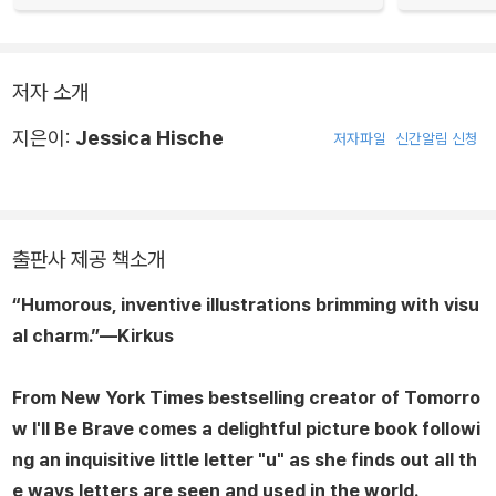
저자 소개
지은이:
Jessica Hische
저자파일
신간알림 신청
출판사 제공 책소개
“Humorous, inventive illustrations brimming with visu
al charm.”—
Kirkus
From
New York Times
bestselling creator of
Tomorro
w I'll Be Brave
comes a delightful picture book followi
ng an inquisitive little letter "u" as she finds out all th
e ways letters are seen and used in the world.