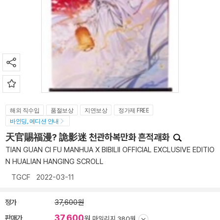
해외 직수입
품절보상
지연보상
정가제 FREE
바인딩, 에디션 안내
天官賜福漫? 詭影迷 천관하복만화 흔적괘화
TIAN GUAN CI FU MANHUA X BIBILII OFFICIAL EXCLUSIVE EDITIO
N HUALIAN HANGING SCROLL
TGCF
2022-03-11
정가
37,600원
37,600
판매가
원
마일리지 380원