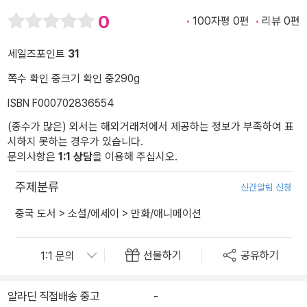
0
100자평 0편
리뷰 0편
세일즈포인트
31
쪽수 확인 중
크기 확인 중
290g
ISBN F000702836554
(종수가 많은) 외서는 해외거래처에서 제공하는 정보가 부족하여 표
시하지 못하는 경우가 있습니다.
문의사항은
1:1 상담
을 이용해 주십시오.
주제분류
신간알림 신청
중국 도서
>
소설/에세이
>
만화/애니메이션
선물하기
공유하기
알라딘 직접배송 중고
-