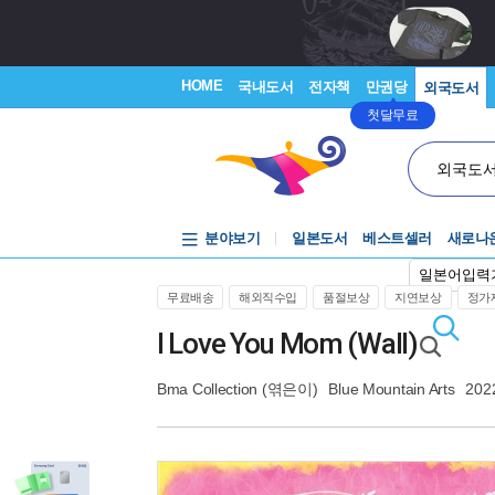
HOME
국내도서
전자책
만권당
외국도서
첫달무료
외국도
분야보기
일본도서
베스트셀러
새로나
일본어입력
무료배송
해외직수입
품절보상
지연보상
정가제
I Love You Mom (Wall)
Bma Collection
(엮은이)
Blue Mountain Arts
202