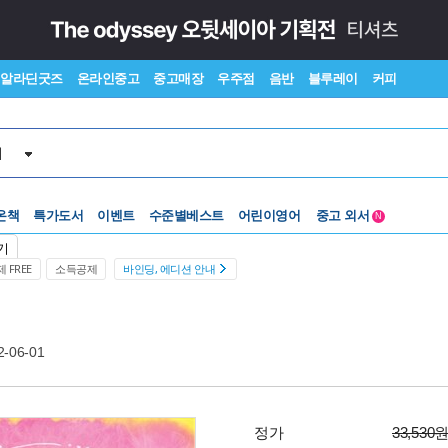
알라딘굿즈
온라인중고
중고매장
우주점
음반
블루레이
커피
서
온책
특가도서
이벤트
수준별베스트
어린이영어
중고 외서
N
Lexile®
5백원부터
기
수준별베스트
중고 외서
 FREE
소득공제
바인딩, 에디션 안내
2-06-01
정가
33,530