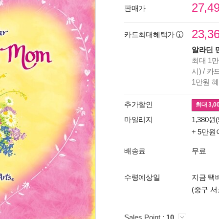
27,4
판매가
23,3
카드최대혜택가
알라딘 
최대 1만
시) / 
1만원 
추가할인
최대
3,0
마일리지
1,380원(
+ 5만원
배송료
무료
수령예상일
지금 택배
(중구 서
Sales Point :
10