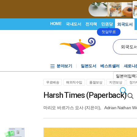
HOME
국내도서
전자책
만권당
외국도서
첫달무료
외국도
분야보기
일본도서
베스트셀러
새로나
일본어입력
무료배송
해외직수입
품절보상
지연보상
정가제
Harsh Times (Paperback)
마리오 바르가스 요사
(지은이),
Adrian Nathan W