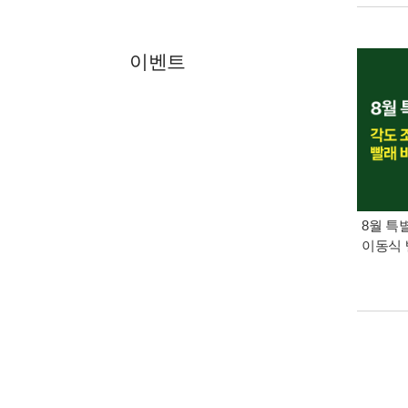
이벤트
8월 특
이동식 