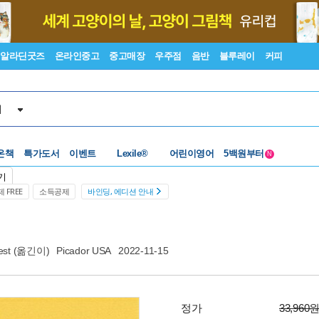
알라딘굿즈
온라인중고
중고매장
우주점
음반
블루레이
커피
서
수준별베스트
중고 외서
온책
특가도서
이벤트
Lexile®
어린이영어
5백원부터
N
수준별베스트
중고 외서
기
 FREE
소득공제
바인딩, 에디션 안내
est
(옮긴이)
Picador USA
2022-11-15
정가
33,960