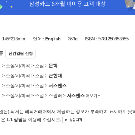
145*213mm
언어 :
English
363g
ISBN : 9781250858955
류
신간알림 신청
서
>
소설/시/희곡
>
소설
>
문학
서
>
소설/시/희곡
>
소설
>
근현대
서
>
소설/시/희곡
>
소설
>
서스펜스
서
>
소설/시/희곡
>
소설
>
스릴러
>
서스펜스
더보기
 많은) 외서는 해외거래처에서 제공하는 정보가 부족하여 표시하지 못
항은
1:1 상담
을 이용해 주십시오.