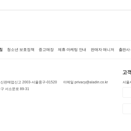
침
청소년 보호정책
중고매장
제휴·마케팅 안내
판매자 매니저
출판사
고객
신판매업신고 2003-서울중구-01520
이메일 privacy@aladin.co.kr
서울시
구 서소문로 89-31