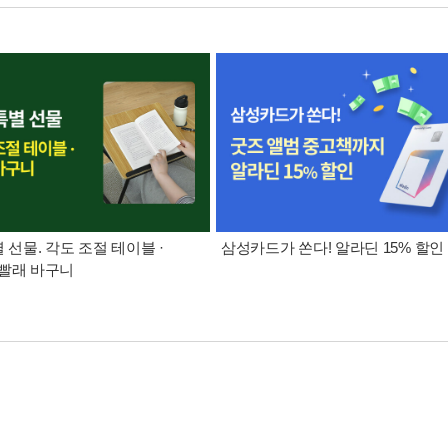
별 선물. 각도 조절 테이블 ·
삼성카드가 쏜다! 알라딘 15% 할인
빨래 바구니