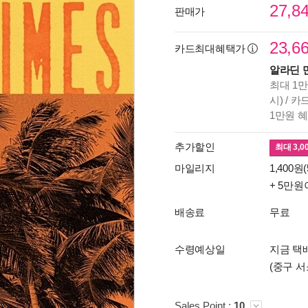
27,8
판매가
23,6
카드최대혜택가
알라딘 
최대 1만
시) / 
1만원 
추가할인
최대
3,0
마일리지
1,400원(
+ 5만원
배송료
무료
수령예상일
지금 택배
(중구 서
Sales Point :
10