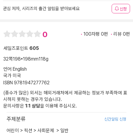
관심 저자, 시리즈의 출간 알림을 받아보세요
신청
0
100자평 0편
리뷰 0편
세일즈포인트
605
32쪽
198*198mm
118g
언어 English
국가 미국
ISBN 9781947277762
(종수가 많은) 외서는 해외거래처에서 제공하는 정보가 부족하여 표
시하지 못하는 경우가 있습니다.
문의사항은
1:1 상담
을 이용해 주십시오.
주제분류
신간알림 신청
어린이
>
픽션
>
사회문제
>
일반