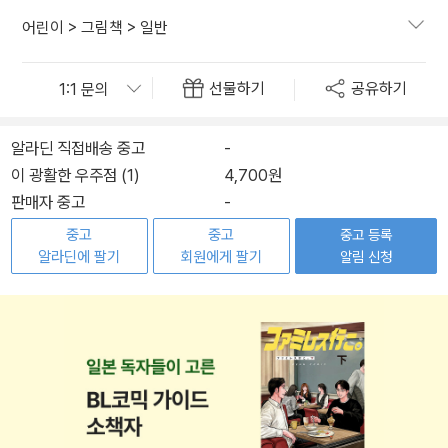
어린이
>
그림책
>
일반
선물하기
공유하기
알라딘 직접배송 중고
-
이 광활한 우주점 (1)
4,700원
판매자 중고
-
중고
중고
중고 등록
알라딘에 팔기
회원에게 팔기
알림 신청