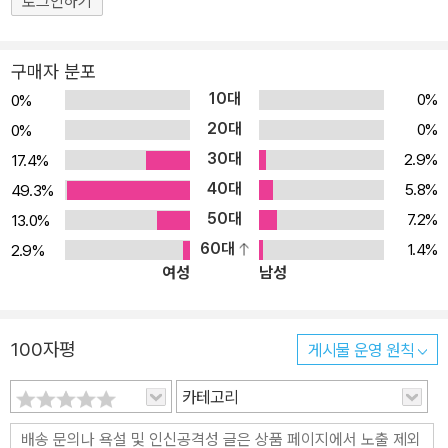
로그인하기
구매자 분포
10대
0%
0%
20대
0%
0%
30대
2.9%
17.4%
40대
5.8%
49.3%
50대
7.2%
13.0%
60대
1.4%
2.9%
여성
남성
100자평
게시물 운영 원칙
카테고리