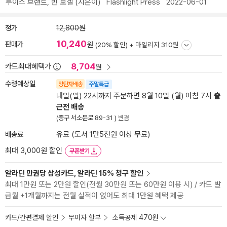
루이스 브랜트
,
빈 보겔
(지은이)
Flashlight Press
2022-06-01
정가
12,800원
10,240
판매가
원
(20% 할인) +
마일리지 310원
8,704
카드최대혜택가
원
수령예상일
양탄자배송
주말특급
내일(일) 22시까지 주문하면 8월 10일 (월) 아침 7시
출
근전 배송
(중구 서소문로 89-31 )
변경
배송료
유료 (도서 1만5천원 이상 무료)
최대 3,000원 할인
쿠폰받기
알라딘 만권당 삼성카드, 알라딘 15% 청구 할인
최대 1만원 또는 2만원 할인(전월 30만원 또는 60만원 이용 시) / 카드 발
급월 +1개월까지는 전월 실적이 없어도 최대 1만원 혜택 제공
카드/간편결제 할인
무이자 할부
소득공제 470원