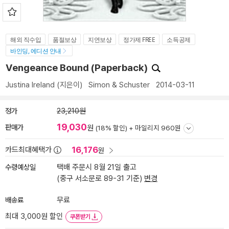
해외 직수입
품절보상
지연보상
정가제 FREE
소득공제
바인딩, 에디션 안내
Vengeance Bound (Paperback)
Justina Ireland
(지은이)
Simon & Schuster
2014-03-11
정가
23,210원
19,030
판매가
원
(18% 할인) +
마일리지 960원
16,176
카드최대혜택가
원
수령예상일
택배 주문시 8월 21일 출고
(중구 서소문로 89-31 기준)
변경
배송료
무료
최대 3,000원 할인
쿠폰받기