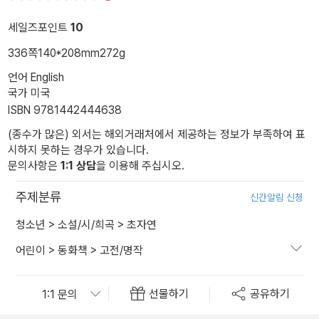
세일즈포인트
10
336쪽
140*208mm
272g
언어 English
국가 미국
ISBN 9781442444638
(종수가 많은) 외서는 해외거래처에서 제공하는 정보가 부족하여 표
시하지 못하는 경우가 있습니다.
문의사항은
1:1 상담
을 이용해 주십시오.
주제분류
신간알림 신청
청소년
>
소설/시/희곡
>
초자연
어린이
>
동화책
>
고전/명작
선물하기
공유하기