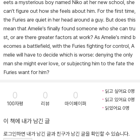
eets a mysterious boy named Niko at her new school, she
can't figure out how she feels about him. For the first time,
the Furies are quiet in her head around a guy. But does this
mean that Amelie's finally found someone who she can tru
st, or are there greater factors at work? As Amelie's mind b
ecomes a battlefield, with the Furies fighting for control, A
melie will have to decide which is worse: denying the only
man she might ever love, or subjecting him to the fate the
Furies want for him?
읽고 싶어요 0명
0
0
0
읽고 있어요 0명
100자평
리뷰
마이페이퍼
읽었어요 0명
이 책에 내가 남긴 글
로그인하면 내가 남긴 글과 친구가 남긴 글을 확인할 수 있습니다.