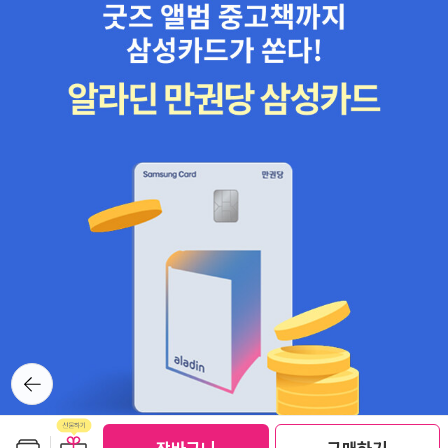
뒤로가
기
보관함담기
선물하기
선물하기