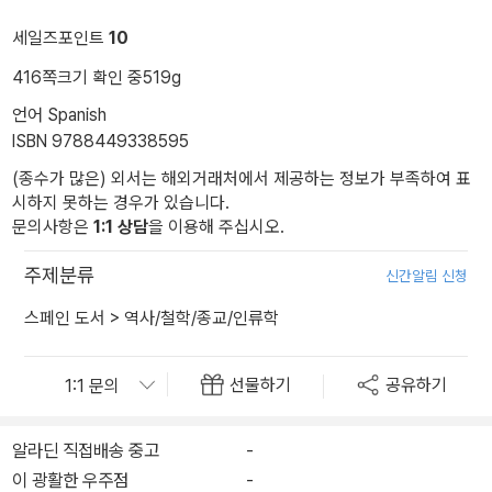
세일즈포인트
10
416쪽
크기 확인 중
519g
언어 Spanish
ISBN 9788449338595
(종수가 많은) 외서는 해외거래처에서 제공하는 정보가 부족하여 표
시하지 못하는 경우가 있습니다.
문의사항은
1:1 상담
을 이용해 주십시오.
주제분류
신간알림 신청
스페인 도서
>
역사/철학/종교/인류학
선물하기
공유하기
알라딘 직접배송 중고
-
이 광활한 우주점
-