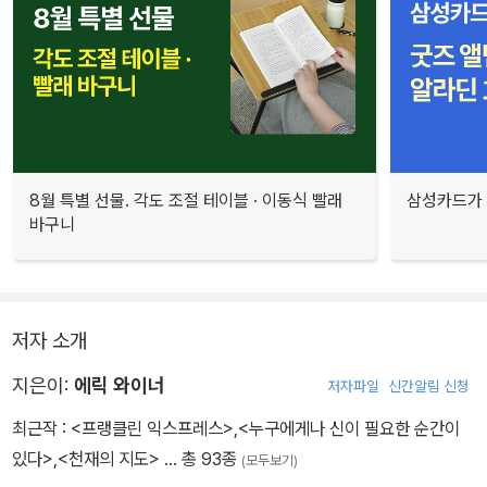
8월 특별 선물. 각도 조절 테이블 · 이동식 빨래
삼성카드가 
바구니
저자 소개
지은이:
에릭 와이너
저자파일
신간알림 신청
최근작 :
<프랭클린 익스프레스>
,
<누구에게나 신이 필요한 순간이
있다>
,
<천재의 지도>
… 총 93종
(모두보기)