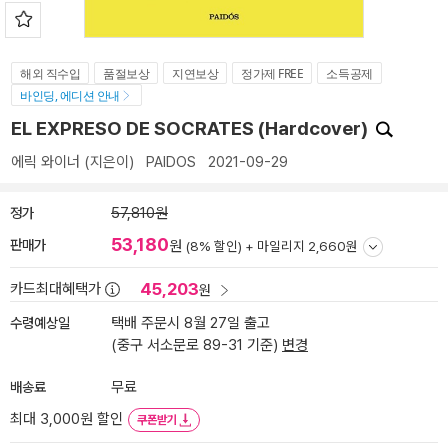
해외 직수입
품절보상
지연보상
정가제 FREE
소득공제
바인딩, 에디션 안내
EL EXPRESO DE SOCRATES (Hardcover)
에릭 와이너
(지은이)
PAIDOS
2021-09-29
정가
57,810원
53,180
판매가
원
(8% 할인) +
마일리지 2,660원
45,203
카드최대혜택가
원
수령예상일
택배 주문시 8월 27일 출고
(중구 서소문로 89-31 기준)
변경
배송료
무료
최대 3,000원 할인
쿠폰받기