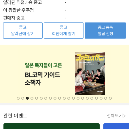
알라딘 직접배송 중고
-
이 광활한 우주점
-
판매자 중고
-
중고
중고
중고 등록
알라딘에 팔기
회원에게 팔기
알림 신청
관련 이벤트
전체보기