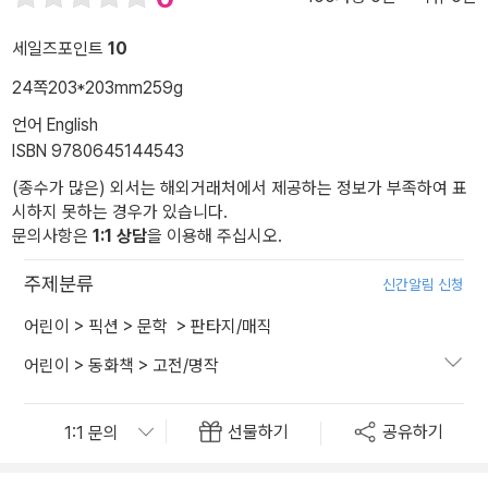
세일즈포인트
10
24쪽
203*203mm
259g
언어 English
ISBN 9780645144543
(종수가 많은) 외서는 해외거래처에서 제공하는 정보가 부족하여 표
시하지 못하는 경우가 있습니다.
문의사항은
1:1 상담
을 이용해 주십시오.
주제분류
신간알림 신청
어린이
>
픽션
>
문학
>
판타지/매직
어린이
>
동화책
>
고전/명작
선물하기
공유하기