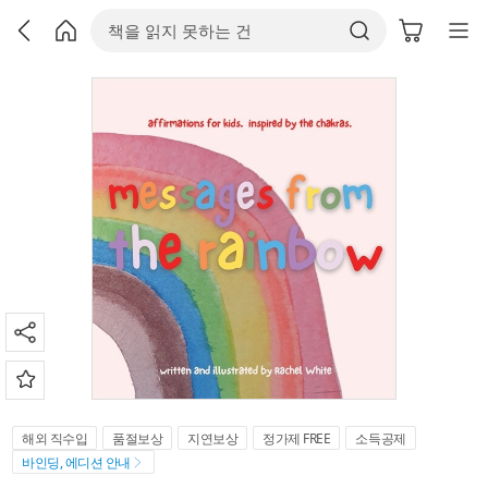
해외 직수입
품절보상
지연보상
정가제 FREE
소득공제
바인딩, 에디션 안내