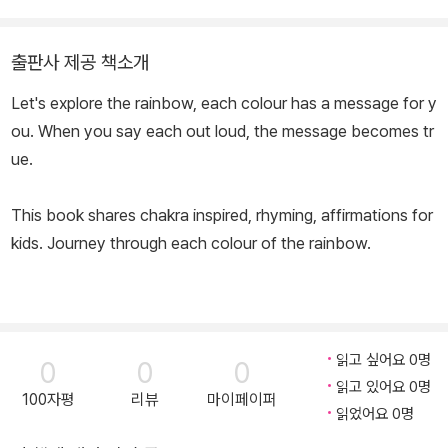
출판사 제공 책소개
Let's explore the rainbow, each colour has a message for y
ou. When you say each out loud, the message becomes tr
ue.
This book shares chakra inspired, rhyming, affirmations for
kids. Journey through each colour of the rainbow.
읽고 싶어요 0명
0
0
0
읽고 있어요 0명
100자평
리뷰
마이페이퍼
읽었어요 0명