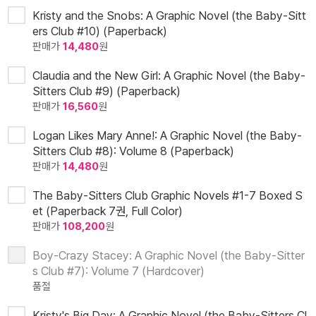
Kristy and the Snobs: A Graphic Novel (the Baby-Sitt
ers Club #10) (Paperback)
판매가
14,480
원
Claudia and the New Girl: A Graphic Novel (the Baby-
Sitters Club #9) (Paperback)
판매가
16,560
원
Logan Likes Mary Anne!: A Graphic Novel (the Baby-
Sitters Club #8): Volume 8 (Paperback)
판매가
14,480
원
The Baby-Sitters Club Graphic Novels #1-7 Boxed S
et (Paperback 7권, Full Color)
판매가
108,200
원
Boy-Crazy Stacey: A Graphic Novel (the Baby-Sitter
s Club #7): Volume 7 (Hardcover)
품절
Kristy's Big Day: A Graphic Novel (the Baby-Sitters Cl