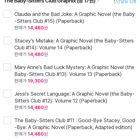
The Baby-Sitters Club Graphix (총 17권)
신간알림 신청
Claudia and the Bad Joke: A Graphic Novel (the Baby
-Sitters Club #15) (Paperback)
판매가
14,480
원
Stacey's Mistake: A Graphic Novel (the Baby-Sitters
Club #14): Volume 14 (Paperback)
판매가
14,480
원
Mary Anne's Bad Luck Mystery: A Graphic Novel (the
Baby-Sitters Club #13): Volume 13 (Paperback)
판매가
19,300
원
Jessi's Secret Language: A Graphic Novel (the Baby-
Sitters Club #12): Volume 12 (Paperback)
판매가
14,480
원
The Baby-Sitters Club #11 : Good-Bye Stacey, Good
-Bye: A Graphic Novel (Paperback, Adapted edition)
판매가
14,480
원