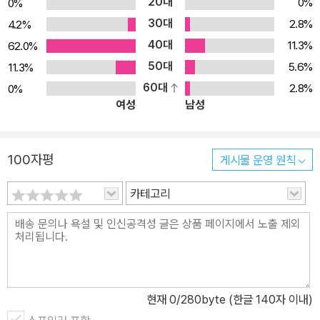
20대
0%
0%
30대
2.8%
4.2%
40대
11.3%
62.0%
50대
5.6%
11.3%
60대
2.8%
0%
여성
남성
100자평
게시물 운영 원칙
카테고리
현재
0
/280byte (한글 140자 이내)