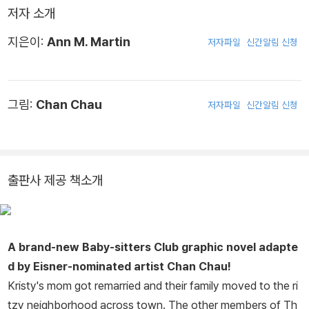
저자 소개
지은이:
Ann M. Martin
저자파일
신간알림 신청
그림:
Chan Chau
저자파일
신간알림 신청
출판사 제공 책소개
A brand-new Baby-sitters Club graphic novel adapte
d by Eisner-nominated artist Chan Chau!
Kristy's mom got remarried and their family moved to the ri
tzy neighborhood across town. The other members of Th