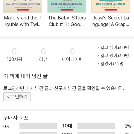
Mallory and the T
The Baby-Sitters
Jessi's Secret La
rouble with Twin
Club #11 : Good-
nguage: A Graphi
s: A Graphic Nove
Bye Stacey, Goo
c Novel (the Bab
l (the Baby-Sitter
d-Bye: A Graphic
y-Sitters Club #1
s Club #17) (Pape
Novel (Paperbac
2): Volume 12 (Pa
읽고 싶어요 0명
0
0
0
rback)
k, Adapted editio
perback)
읽고 있어요 0명
n)
100자평
리뷰
마이페이퍼
읽었어요 2명
이 책에 내가 남긴 글
로그인하면 내가 남긴 글과 친구가 남긴 글을 확인할 수 있습니다.
로그인하기
구매자 분포
10대
0%
0%