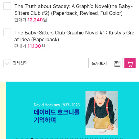
The Truth about Stacey: A Graphic Novel(the Baby-
Sitters Club #2) (Paperback, Revised, Full Color)
판매가
12,240
원
The Baby-Sitters Club Graphic Novel #1 : Kristy's Gre
at Idea (Paperback)
판매가
11,130
원
전체선택
모두보기