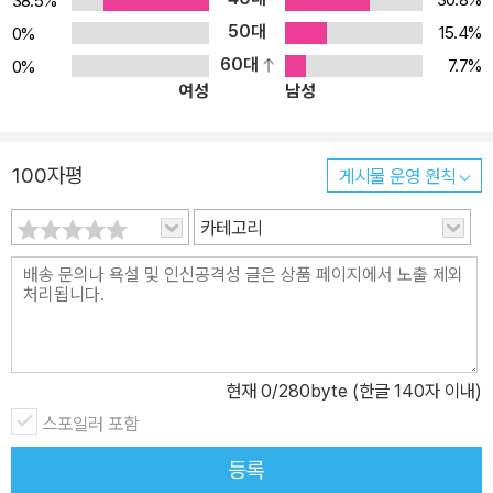
38.5%
50대
15.4%
0%
60대
7.7%
0%
여성
남성
100자평
게시물 운영 원칙
카테고리
현재
0
/280byte (한글 140자 이내)
스포일러 포함
등록