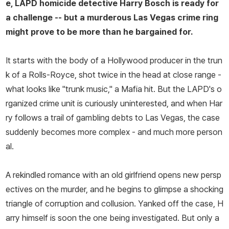
e, LAPD homicide detective Harry Bosch is ready for
기자로 일했다. 1982년부터는 《포트로더데일 뉴스》와 《선센티넬》
a challenge -- but a murderous Las Vegas crime ring
로 옮겨 기자 생활을 했다. 대학 재학 중 우연히 레이먼드 챈들러의 작
might prove to be more than he bargained for.
품을 접하게 된 뒤 줄곧 소설가의 삶을 좇으며 기자로서의 커리어를
이어갔다. 1985년 기상 악화로 추락한 델타 항공기와 관련된 사건을
It starts with the body of a Hollywood producer in the trun
취재하고 생존자들을 인터뷰해 기사를 썼다. 이 기사가 미국 전역에
k of a Rolls-Royce, shot twice in the head at close range -
대서특필되어 각종 취재 상을 받았으며, 1986년에 퓰리처상 최종 후
what looks like "trunk music," a Mafia hit. But the LAPD's o
보에 선정된다. 《로스앤젤레스 타임스》 범죄 담당 기자로 자리를 옮
rganized crime unit is curiously uninterested, and when Har
긴 뒤 수많은 범죄 사건에 관한 경험을 쌓아나갔다. 에이전트 필립 스
ry follows a trail of gambling debts to Las Vegas, the case
피처가 그의 작가적 가능성을 발견, 리틀 브라운 출판사에서 첫 책
suddenly becomes more complex - and much more person
《블랙 에코》(1992)를 출간해 이 작품으로 에드거상을 받았다. 형사
al.
해리 보슈 시리즈를 비롯해 변호사 미키 할러 시리즈를 잇달아 발표,
살인범을 쫓는 기자 잭 매커보이 시리즈, 르네 발라드까지 색다른 캐
A rekindled romance with an old girlfriend opens new persp
릭터를 주인공으로 소설을 쓰고 있다. 그의 소설은 클린트 이스트우
ectives on the murder, and he begins to glimpse a shocking
드가 감독과 주연을 맡은 영화 〈블러드 워크〉, 매슈 매코너헤이 주연
triangle of corruption and collusion. Yanked off the case, H
의 영화 〈링컨 차를 타는 변호사〉, 아마존 스튜디오 드라마 〈보슈〉의
arry himself is soon the one being investigated. But only a
원작이기도 하다.