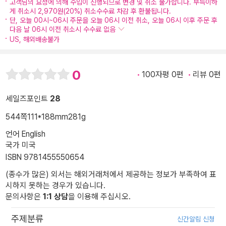
고객님의 요청에 의해 수입이 진행되므로 변경 및 취소 불가합니다. 부득이하
게 취소시 2,970원(20%) 취소수수료 차감 후 환불됩니다.
단, 오늘 00시~06시 주문을 오늘 06시 이전 취소, 오늘 06시 이후 주문 후
다음 날 06시 이전 취소시 수수료 없음
US, 해외배송불가
0
100자평 0편
리뷰 0편
세일즈포인트
28
544쪽
111*188mm
281g
언어 English
국가 미국
ISBN 9781455550654
(종수가 많은) 외서는 해외거래처에서 제공하는 정보가 부족하여 표
시하지 못하는 경우가 있습니다.
문의사항은
1:1 상담
을 이용해 주십시오.
주제분류
신간알림 신청