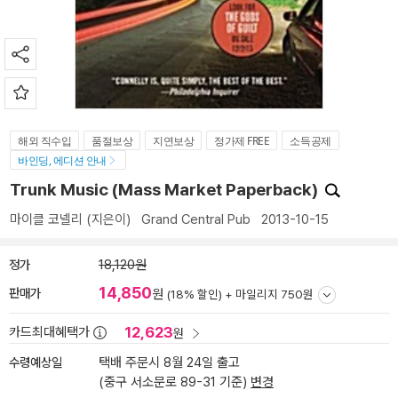
해외 직수입
품절보상
지연보상
정가제 FREE
소득공제
바인딩, 에디션 안내
Trunk Music (Mass Market Paperback)
마이클 코넬리
(지은이)
Grand Central Pub
2013-10-15
정가
18,120원
14,850
판매가
원
(18% 할인) +
마일리지 750원
12,623
카드최대혜택가
원
수령예상일
택배 주문시 8월 24일 출고
(중구 서소문로 89-31 기준)
변경