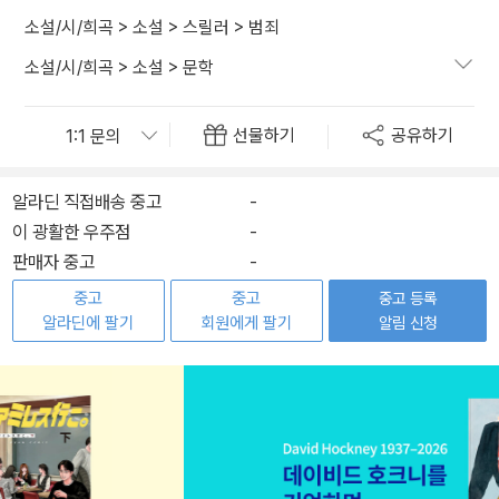
소설/시/희곡
>
소설
>
스릴러
>
범죄
소설/시/희곡
>
소설
>
문학
선물하기
공유하기
알라딘 직접배송 중고
-
이 광활한 우주점
-
판매자 중고
-
중고
중고
중고 등록
알라딘에 팔기
회원에게 팔기
알림 신청