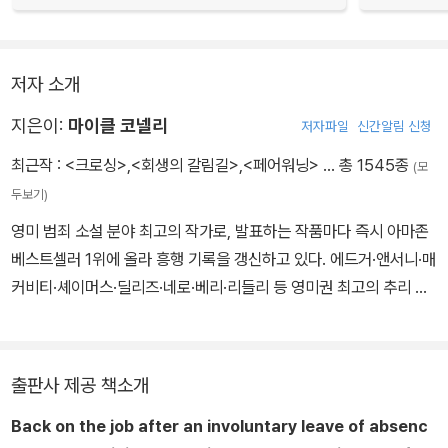
저자 소개
지은이:
마이클 코넬리
저자파일
신간알림 신청
최근작 :
<크로싱>
,
<회생의 갈림길>
,
<페어워닝>
… 총 1545종
(모
두보기)
영미 범죄 소설 분야 최고의 작가로, 발표하는 작품마다 즉시 아마존
베스트셀러 1위에 올라 흥행 기록을 갱신하고 있다. 에드거·앤서니·매
커비티·셰이머스·딜리즈·네로·베리·리들리 등 영미권 최고의 추리 소
설에 수여하는 각종 상을 비롯해, 일본의 몰티즈 팰컨, 프랑스의 39
컬리버·그랜드 프릭스, 이탈리아의 프리미오 반카렐라 등 유수의 상
을 석권해 명실공히 세계 최고의 장르 소설가로 그 작품성을 인정받
출판사 제공 책소개
았다. 1956년 미국 필라델피아에서 태어나 플로리다대학교에서 저
Back on the job after an involuntary leave of absenc
널리즘을 전공했으며 졸업 후 《데이토나 비치 뉴스 저널》에서 경찰