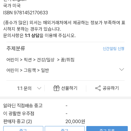
국가 미국
ISBN 9781452170633
(종수가 많은) 외서는 해외거래처에서 제공하는 정보가 부족하여 표
시하지 못하는 경우가 있습니다.
문의사항은
1:1 상담
을 이용해 주십시오.
주제분류
신간알림 신청
어린이
>
픽션
>
건강/일상
>
꿈/취침
어린이
>
그림책
>
일반
선물하기
공유하기
알라딘 직접배송 중고
-
이 광활한 우주점
-
판매자 중고 (2)
20,000원
중고 등록