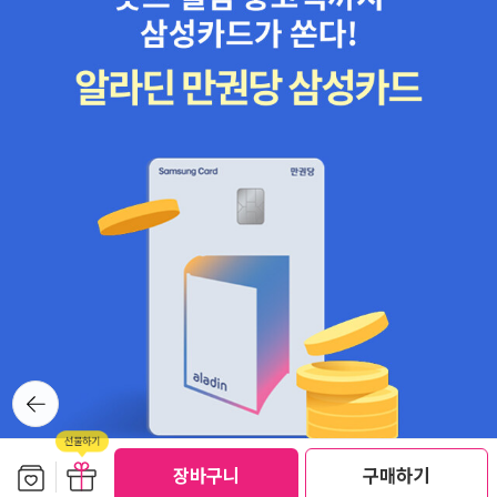
뒤로가
기
선물하기
보관함담기
선물하기
장바구니
구매하기