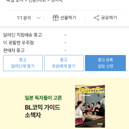
독일 도서
>
인문/사회
>
정치학
선물하기
공유하기
알라딘 직접배송 중고
-
이 광활한 우주점
-
판매자 중고
-
중고
중고
중고 등록
알라딘에 팔기
회원에게 팔기
알림 신청