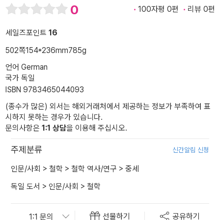
0
100자평 0편
리뷰 0편
세일즈포인트
16
502쪽
154*236mm
785g
언어 German
국가 독일
ISBN 9783465044093
(종수가 많은) 외서는 해외거래처에서 제공하는 정보가 부족하여 표
시하지 못하는 경우가 있습니다.
문의사항은
1:1 상담
을 이용해 주십시오.
주제분류
신간알림 신청
인문/사회
>
철학
>
철학 역사/연구
>
중세
독일 도서
>
인문/사회
>
철학
선물하기
공유하기