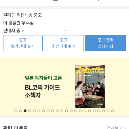
알라딘 직접배송 중고
-
이 광활한 우주점
-
판매자 중고
-
중고
중고
중고 등록
알라딘에 팔기
회원에게 팔기
알림 신청
관련 이벤트
전체보기