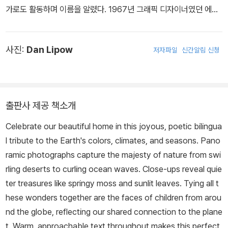
가로도 활동하며 이름을 알렸다. 1967년 그래픽 디자이너였던 에릭
칼과 함께 《갈색 곰아, 갈색 곰아, 무얼 바라보니?》를 출간한 빌은 이
후 《북극곰아, 북극곰아, 무슨 소리가 들리니?》, 《판다야, 판다야, 무
사진:
Dan Lipow
저자파일
신간알림 신청
얼 바라보니?》, 《아기 곰아, 아기 곰아, 무얼 바라보니?》를 차례로 출
간하며 전 세계 독자들에게 큰 사랑을 받았다.
출판사 제공 책소개
Celebrate our beautiful home in this joyous, poetic bilingua
l tribute to the Earth's colors, climates, and seasons. Pano
ramic photographs capture the majesty of nature from swi
rling deserts to curling ocean waves. Close-ups reveal quie
ter treasures like springy moss and sunlit leaves. Tying all t
hese wonders together are the faces of children from arou
nd the globe, reflecting our shared connection to the plane
t. Warm, approachable text throughout makes this perfect