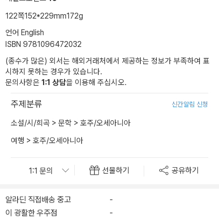
122쪽
152*229mm
172g
언어 English
ISBN 9781096472032
(종수가 많은) 외서는 해외거래처에서 제공하는 정보가 부족하여 표
시하지 못하는 경우가 있습니다.
문의사항은
1:1 상담
을 이용해 주십시오.
주제분류
신간알림 신청
소설/시/희곡
>
문학
>
호주/오세아니아
여행
>
호주/오세아니아
선물하기
공유하기
알라딘 직접배송 중고
-
이 광활한 우주점
-