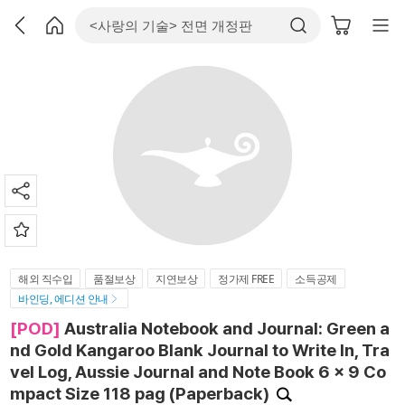
해외 직수입
품절보상
지연보상
정가제 FREE
소득공제
바인딩, 에디션 안내
[POD]
Australia Notebook and Journal: Green a
nd Gold Kangaroo Blank Journal to Write In, Tra
vel Log, Aussie Journal and Note Book 6 x 9 Co
mpact Size 118 pag (Paperback)