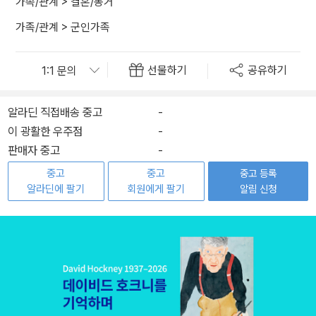
가족/관계
>
결혼/동거
가족/관계
>
군인가족
선물하기
공유하기
알라딘 직접배송 중고
-
이 광활한 우주점
-
판매자 중고
-
중고
중고
중고 등록
알라딘에 팔기
회원에게 팔기
알림 신청