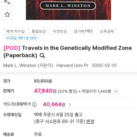
해외 직수입
품절보상
지연보상
정가제 FREE
소득공제
바인딩, 에디션 안내
[POD]
Travels in the Genetically Modified Zone
(Paperback)
Mark L. Winston
(지은이)
Harvard Univ Pr
2005-02-01
정가
59,810원
47,840
판매가
원
(20% 할인) +
마일리지 1,440원
40,664
카드최대혜택가
원
수령예상일
택배 주문시 8월 25일 출고
(중구 서소문로 89-31 기준)
변경
배송료
무료