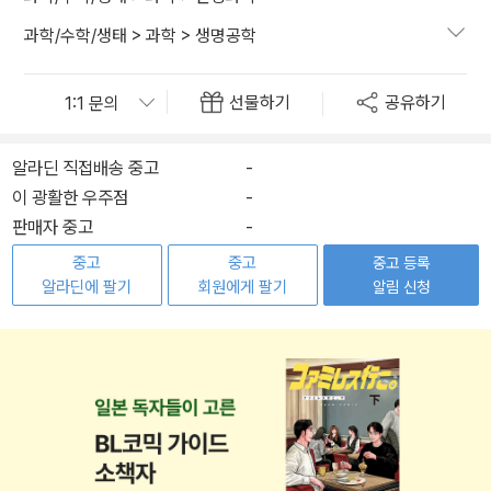
과학/수학/생태
>
과학
>
생명공학
선물하기
공유하기
알라딘 직접배송 중고
-
이 광활한 우주점
-
판매자 중고
-
중고
중고
중고 등록
알라딘에 팔기
회원에게 팔기
알림 신청