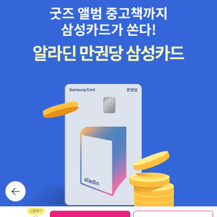
뒤로가
기
보관함담기
선물하기