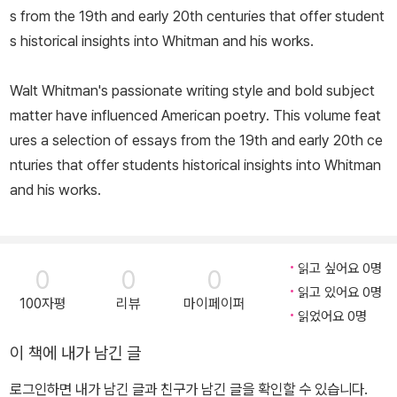
s from the 19th and early 20th centuries that offer student
두 비판했다. 이후 『어떻게 왜 읽을 것인가』 등 대중 독자들을 위한 다
s historical insights into Whitman and his works.
수의 책을 저술했고, 최근에는 자신의 백조의 노래라 부른 『영향의 해
부』를 출판했다. 1980년대부터 첼시아 하우스 출판사가 발행하는 서
Walt Whitman's passionate writing style and bold subject
구 문학 작가와 작품에 대한 비평서 모음집의 책임편집인으로 수백
matter have influenced American poetry. This volume feat
권에 이르는 책을 편집했고 40권 이상의 방대한 저서를 남겼다. 그의
ures a selection of essays from the 19th and early 20th ce
책은 40여 개의 언어로 번역되었다.
nturies that offer students historical insights into Whitman
and his works.
읽고 싶어요 0명
0
0
0
읽고 있어요 0명
100자평
리뷰
마이페이퍼
읽었어요 0명
이 책에 내가 남긴 글
로그인하면 내가 남긴 글과 친구가 남긴 글을 확인할 수 있습니다.