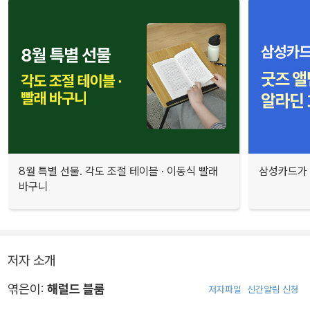
8월 특별 선물. 각도 조절 테이블 · 이동식 빨래
삼성카드가 
바구니
저자 소개
엮은이:
해럴드 블룸
저자파일
신간알림 신청