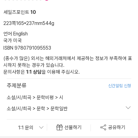
세일즈포인트
10
223쪽
165*237mm
544g
언어 English
국가 미국
ISBN 9780791095553
(종수가 많은) 외서는 해외거래처에서 제공하는 정보가 부족하여 표
시하지 못하는 경우가 있습니다.
문의사항은
1:1 상담
을 이용해 주십시오.
주제분류
신간알림 신청
소설/시/희곡
>
문학비평
>
시
소설/시/희곡
>
문학
>
문학일반
선물하기
공유하기