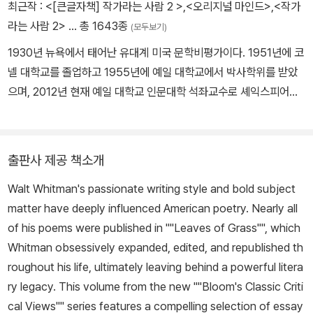
최근작 :
<[큰글자책] 작가라는 사람 2 >
,
<오리지널 마인드>
,
<작가
라는 사람 2>
… 총 1643종
(모두보기)
1930년 뉴욕에서 태어난 유대계 미국 문학비평가이다. 1951년에 코
넬 대학교를 졸업하고 1955년에 예일 대학교에서 박사학위를 받았
으며, 2012년 현재 예일 대학교 인문대학 석좌교수로 셰익스피어와
영시 등을 가르치고 있다. 『셸리의 신화 만들기』 『예시적 친구들』 『탑
속의 종지기』 같은 초기 저작에서 낭만적 상상력의 자율성과 비전을
강조하며 영국 낭만주의 시를 새롭게 해석했다. 1973년 시 창작 과정
출판사 제공 책소개
을 선배 작가의 영향에 대한 투쟁의 과정으로 해석한 대표작 『영향에
Walt Whitman's passionate writing style and bold subject
대한 불안』을 출판했으며, 『오독의 지도』 『카발라와 비평』 『시와 억
matter have deeply influenced American poetry. Nearly all
압』 『투쟁』에서 이 이론을 발전시켰다. 블룸은 소위 예일 학파라 불리
of his poems were published in ""Leaves of Grass"", which
는 폴 드 만, 제프리 하트만, 제임스 힐리스 밀러의 해체론과 일정한
Whitman obsessively expanded, edited, and republished th
거리를 취하며 정신분석과 그노시스교 등을 접목한 자신만의 독특한
roughout his life, ultimately leaving behind a powerful litera
이론을 전개했다. 1994년 저서 『서구 정전』에서는 셰익스피어를 위
ry legacy. This volume from the new ""Bloom's Classic Criti
시한 서구의 고전문학을 옹호했고 페미니즘, 신역사주의, 마르크스주
cal Views"" series features a compelling selection of essay
의 등 문학을 정치, 역사 등 문학 외적인 것으로 환원하는 비평들을 모