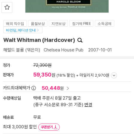
해외 직수입
품절보상
지연보상
정가제 FREE
소득공제
바인딩, 에디션 안내
Walt Whitman (Hardcover)
해럴드 블룸
(엮은이)
Chelsea House Pub
2007-10-01
정가
72,390원
59,350
판매가
원
(18% 할인) +
마일리지 2,970원
50,448
카드최대혜택가
원
수령예상일
택배 주문시 8월 27일 출고
(중구 서소문로 89-31 기준)
변경
배송료
무료
최대 3,000원 할인
쿠폰받기