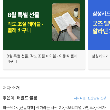
8월 특별 선물. 각도 조절 테이블 · 이동식 빨래
삼성카드가 
바구니
저자 소개
엮은이:
해럴드 블룸
저자파일
신간알림 신청
최근작 :
<[큰글자책] 작가라는 사람 2 >
,
<오리지널 마인드>
,
<작가