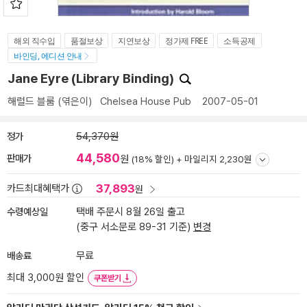
해외 직수입
품절보상
지연보상
정가제 FREE
소득공제
바인딩, 에디션 안내
Jane Eyre (Library Binding)
해럴드 블룸
(엮은이)
Chelsea House Pub
2007-05-01
정가
54,370원
44,580
판매가
원
(18% 할인) +
마일리지 2,230원
37,893
카드최대혜택가
원
수령예상일
택배 주문시 8월 26일 출고
(중구 서소문로 89-31 기준)
변경
배송료
무료
최대 3,000원 할인
쿠폰받기