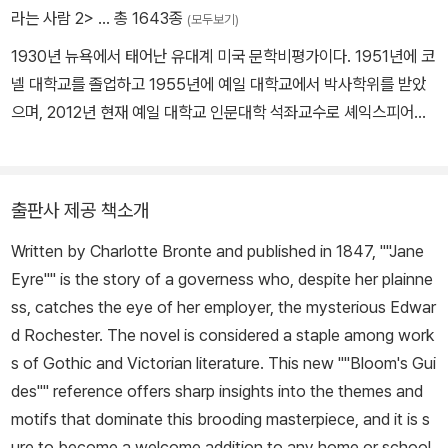
라는 사람 2>
… 총 1643종
(모두보기)
1930년 뉴욕에서 태어난 유대계 미국 문학비평가이다. 1951년에 코
넬 대학교를 졸업하고 1955년에 예일 대학교에서 박사학위를 받았
으며, 2012년 현재 예일 대학교 인문대학 석좌교수로 셰익스피어와
영시 등을 가르치고 있다. 『셸리의 신화 만들기』 『예시적 친구들』 『탑
속의 종지기』 같은 초기 저작에서 낭만적 상상력의 자율성과 비전을
강조하며 영국 낭만주의 시를 새롭게 해석했다. 1973년 시 창작 과정
출판사 제공 책소개
을 선배 작가의 영향에 대한 투쟁의 과정으로 해석한 대표작 『영향에
Written by Charlotte Bronte and published in 1847, ""Jane
대한 불안』을 출판했으며, 『오독의 지도』 『카발라와 비평』 『시와 억
Eyre"" is the story of a governess who, despite her plainne
압』 『투쟁』에서 이 이론을 발전시켰다. 블룸은 소위 예일 학파라 불리
ss, catches the eye of her employer, the mysterious Edwar
는 폴 드 만, 제프리 하트만, 제임스 힐리스 밀러의 해체론과 일정한
d Rochester. The novel is considered a staple among work
거리를 취하며 정신분석과 그노시스교 등을 접목한 자신만의 독특한
s of Gothic and Victorian literature. This new ""Bloom's Gui
이론을 전개했다. 1994년 저서 『서구 정전』에서는 셰익스피어를 위
des"" reference offers sharp insights into the themes and
시한 서구의 고전문학을 옹호했고 페미니즘, 신역사주의, 마르크스주
motifs that dominate this brooding masterpiece, and it is s
의 등 문학을 정치, 역사 등 문학 외적인 것으로 환원하는 비평들을 모
ure to become a welcome addition to any home or school