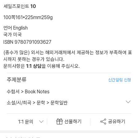
세일즈포인트
10
100쪽
161*225mm
259g
언어 English
국가 미국
ISBN 9780791093627
(종수가 많은) 외서는 해외거래처에서 제공하는 정보가 부족하여 표
시하지 못하는 경우가 있습니다.
문의사항은
1:1 상담
을 이용해 주십시오.
주제분류
신간알림 신청
수험서
>
Book Notes
소설/시/희곡
>
문학
>
문학일반
선물하기
공유하기