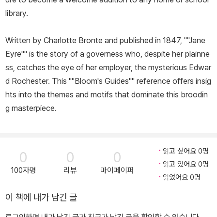
두 비판했다. 이후 『어떻게 왜 읽을 것인가』 등 대중 독자들을 위한 다
library.
수의 책을 저술했고, 최근에는 자신의 백조의 노래라 부른 『영향의 해
부』를 출판했다. 1980년대부터 첼시아 하우스 출판사가 발행하는 서
Written by Charlotte Bronte and published in 1847, ""Jane
구 문학 작가와 작품에 대한 비평서 모음집의 책임편집인으로 수백
Eyre"" is the story of a governess who, despite her plainne
권에 이르는 책을 편집했고 40권 이상의 방대한 저서를 남겼다. 그의
ss, catches the eye of her employer, the mysterious Edwar
책은 40여 개의 언어로 번역되었다.
d Rochester. This ""Bloom's Guides"" reference offers insig
hts into the themes and motifs that dominate this broodin
g masterpiece.
읽고 싶어요 0명
0
0
0
읽고 있어요 0명
100자평
리뷰
마이페이퍼
읽었어요 0명
이 책에 내가 남긴 글