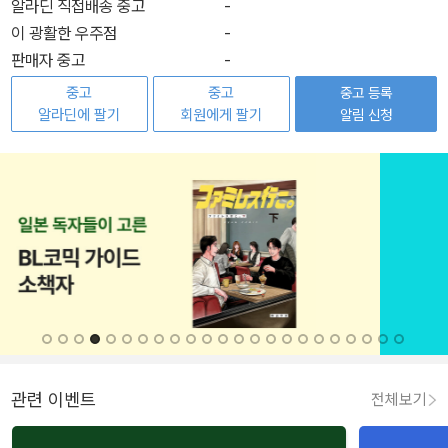
알라딘 직접배송 중고
-
이 광활한 우주점
-
판매자 중고
-
중고
중고
중고 등록
알라딘에 팔기
회원에게 팔기
알림 신청
관련 이벤트
전체보기