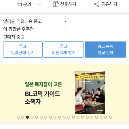
선물하기
공유하기
알라딘 직접배송 중고
-
이 광활한 우주점
-
판매자 중고
-
중고
중고
중고 등록
알라딘에 팔기
회원에게 팔기
알림 신청