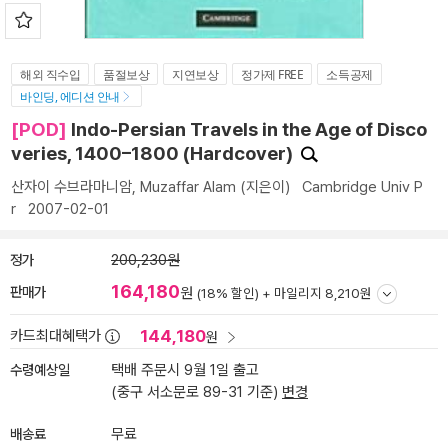
해외 직수입
품절보상
지연보상
정가제 FREE
소득공제
바인딩, 에디션 안내
[POD]
Indo-Persian Travels in the Age of Disco
veries, 1400–1800 (Hardcover)
산자이 수브라마니암
,
Muzaffar Alam
(지은이)
Cambridge Univ P
r
2007-02-01
정가
200,230원
164,180
판매가
원
(18% 할인) +
마일리지 8,210원
144,180
카드최대혜택가
원
수령예상일
택배 주문시 9월 1일 출고
(중구 서소문로 89-31 기준)
변경
배송료
무료