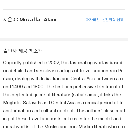
pire in Asia, 1500?1700: A Political and Economic History,
The Career and Legend of Vasco da Gama(Cambridge, 19
지은이:
Muzaffar Alam
저자파일
신간알림 신청
97), Indo-Persian Travels in the Age of Discoveries(Cambri
dge, 2007) 등이 있다.
출판사 제공 책소개
Originally published in 2007, this fascinating work is based
on detailed and sensitive readings of travel accounts in Pe
rsian, dealing with India, Iran and Central Asia between aro
und 1400 and 1800. The first comprehensive treatment of
this neglected genre of literature (safar nama), it links the
Mughals, Safavids and Central Asia in a crucial period of tr
ansformation and cultural contact. The authors' close read
ing of these travel accounts help us enter the mental and
moral worlds of the Muslim and non-Muslim literati who pro