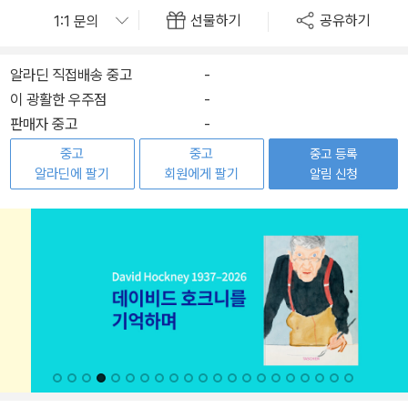
선물하기
공유하기
알라딘 직접배송 중고
-
이 광활한 우주점
-
판매자 중고
-
중고
중고
중고 등록
알라딘에 팔기
회원에게 팔기
알림 신청