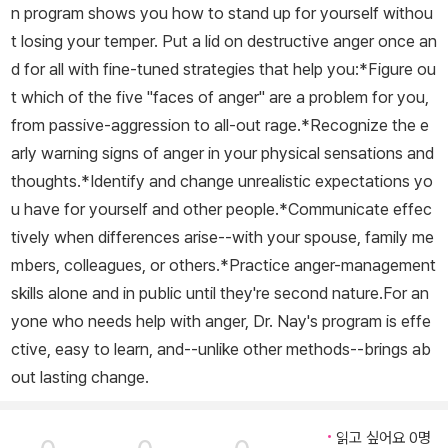
n program shows you how to stand up for yourself withou
욕구를 적극적으로 강력하게 표현하면서도 파괴적인 분노를 다스릴
t losing your temper. Put a lid on destructive anger once an
수 있게 할 것이다.
d for all with fine-tuned strategies that help you:*Figure ou
t which of the five "faces of anger" are a problem for you,
from passive-aggression to all-out rage.*Recognize the e
arly warning signs of anger in your physical sensations and
thoughts.*Identify and change unrealistic expectations yo
u have for yourself and other people.*Communicate effec
tively when differences arise--with your spouse, family me
mbers, colleagues, or others.*Practice anger-management
skills alone and in public until they're second nature.For an
yone who needs help with anger, Dr. Nay's program is effe
ctive, easy to learn, and--unlike other methods--brings ab
out lasting change.
읽고 싶어요 0명