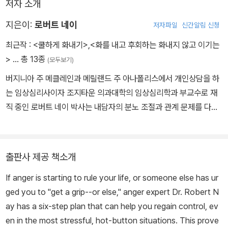
저자 소개
지은이:
로버트 네이
저자파일
신간알림 신청
최근작 :
<쿨하게 화내기>
,
<화를 내고 후회하는 화내지 않고 이기는
>
… 총 13종
(모두보기)
버지니아 주 메클레인과 메릴랜드 주 아나폴리스에서 개인상담을 하
는 임상심리사이자 조지타운 의과대학의 임상심리학과 부교수로 재
직 중인 로버트 네이 박사는 내담자의 분노 조절과 관계 문제를 다루
는 미국 전역의 정신건강 전문가 수천 명을 훈련시키고 있다. 또한 그
는 심리학 전문 잡지인 Psychology Today의 분노 극복하기 블로
그에 칼럼을 기고하고 있으며 현재 아내와 함께 아나폴리스에 살고
출판사 제공 책소개
있다. 네이 박사는 스트레스를 받아 폭발할 것 같은 상황에서조차 분
If anger is starting to rule your life, or someone else has ur
노 조절이 제2의 천성이 되도록 돕는다. 분노가 당신의 삶을 점령하
ged you to "get a grip--or else," anger expert Dr. Robert N
기 전, 분노 발생 초기에 이를 멈추는 여러 가지 방법과 다른 사람들의
ay has a six-step plan that can help you regain control, ev
무례함이나 도발을 다루는 기술을 배울 수 있다. 또한 이 책에서 소개
en in the most stressful, hot-button situations. This prove
하는 갈등을 완화하고 감정을 침착하게 의사소통하는 기법은 당신의