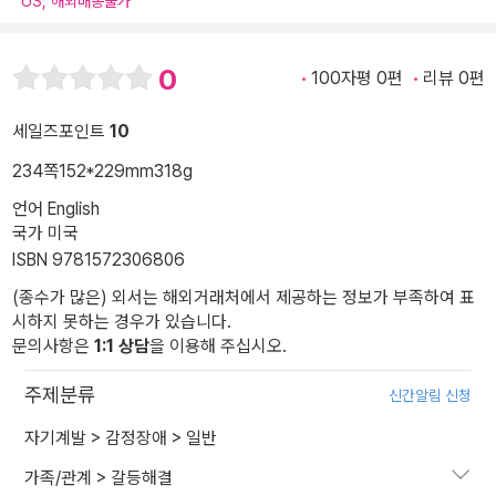
US, 해외배송불가
0
100자평 0편
리뷰 0편
세일즈포인트
10
234쪽
152*229mm
318g
언어 English
국가 미국
ISBN 9781572306806
(종수가 많은) 외서는 해외거래처에서 제공하는 정보가 부족하여 표
시하지 못하는 경우가 있습니다.
문의사항은
1:1 상담
을 이용해 주십시오.
주제분류
신간알림 신청
자기계발
>
감정장애
>
일반
가족/관계
>
갈등해결