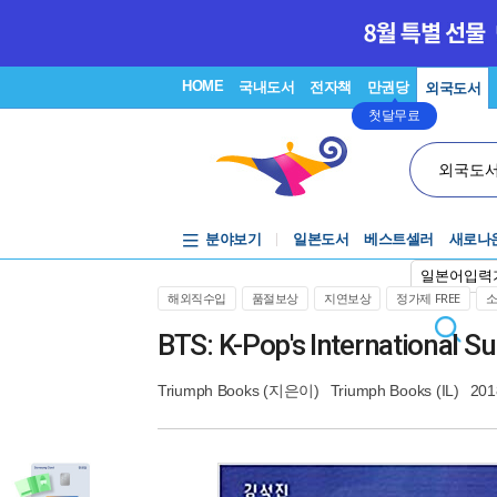
HOME
국내도서
전자책
만권당
외국도서
첫달무료
외국도
분야보기
일본도서
베스트셀러
새로나
일본어입력
해외직수입
품절보상
지연보상
정가제 FREE
BTS: K-Pop's International S
Triumph Books
(지은이)
Triumph Books (IL)
201