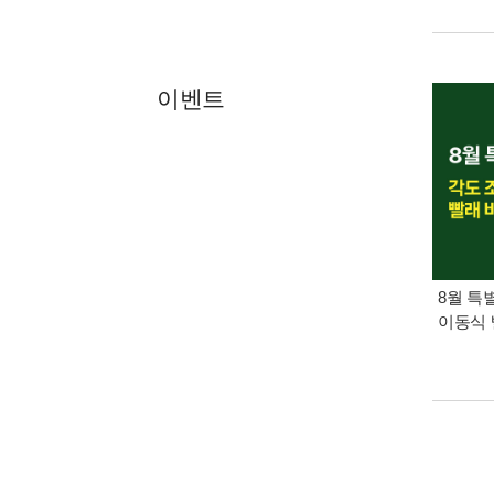
이벤트
8월 특
이동식 