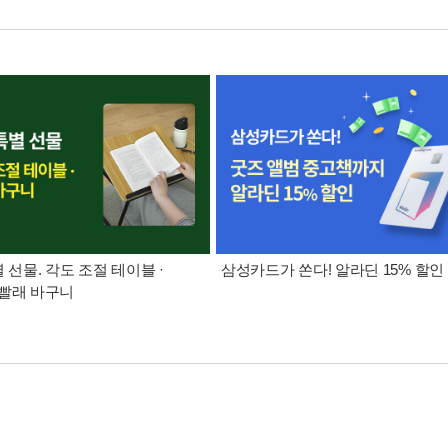
별 선물. 각도 조절 테이블 ·
삼성카드가 쏜다! 알라딘 15% 할인
빨래 바구니