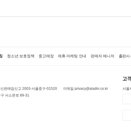
침
청소년 보호정책
중고매장
제휴·마케팅 안내
판매자 매니저
출판사
고객
신판매업신고 2003-서울중구-01520
이메일 privacy@aladin.co.kr
서울시
구 서소문로 89-31