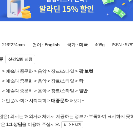
216*274mm
언어 :
English
국가 :
미국
408g
ISBN : 97
류
신간알림 신청
서
>
예술/대중문화
>
음악
>
장르/스타일
>
팝 보컬
서
>
예술/대중문화
>
음악
>
장르/스타일
>
락
서
>
예술/대중문화
>
음악
>
장르/스타일
>
일반
서
>
인문/사회
>
사회과학
>
대중문화
더보기
 많은) 외서는 해외거래처에서 제공하는 정보가 부족하여 표시하지 못
항은
1:1 상담
을 이용해 주십시오.