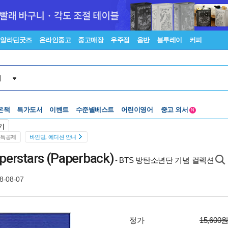
알라딘굿즈
온라인중고
중고매장
우주점
음반
블루레이
커피
서
온책
특가도서
이벤트
수준별베스트
어린이영어
중고 외서
N
Lexile®
5백원부터
기
수준별베스트
중고 외서
소득공제
바인딩, 에디션 안내
uperstars (Paperback)
- BTS 방탄소년단 기념 컬렉션
8-08-07
정가
15,600