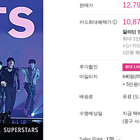
12,7
판매가
10,8
카드최대혜택가
알라딘 
최대 1만
시) / 
1만원 
추가할인
최대
3,0
마일리지
640원(5
+ 5만원
배송료
유료 (도
수령예상일
지금 택배
(중구 서
Sales Point :
170