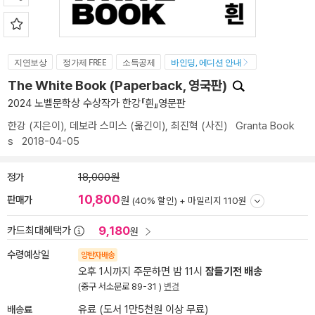
지연보상
정가제 FREE
소득공제
바인딩, 에디션 안내
The White Book (Paperback, 영국판)
2024 노벨문학상 수상작가 한강『흰』영문판
한강
(지은이),
데보라 스미스
(옮긴이),
최진혁
(사진)
Granta Book
s
2018-04-05
정가
18,000원
10,800
판매가
원
(40% 할인) +
마일리지 110원
9,180
카드최대혜택가
원
수령예상일
양탄자배송
오후 1시까지 주문하면 밤 11시
잠들기전 배송
(중구 서소문로 89-31 )
변경
배송료
유료 (도서 1만5천원 이상 무료)