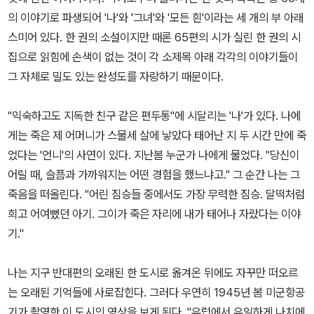
의 이야기로 파생되어 '나'와 '그녀'와 '모든 흰'이라는 세 개의 부 아래
스미어 있다. 한 권의 소설이지만 때론 65편의 시가 실린 한 권의 시
집으로 읽힘에 손색이 없는 것이 각 소제목 아래 각각의 이야기들이
그 자체로 밀도 있는 완성도를 자랑하기 때문이다.
"익숙하고도 지독한 친구 같은 편두통"에 시달리는 '나'가 있다. 나에
게는 죽은 제 어머니가 스물세 살에 낳았다 태어난 지 두 시간 만에 죽
었다는 '언니'의 사연이 있다. 지난봄 누군가 나에게 물었다. "당신이
어릴 때, 슬픔과 가까워지는 어떤 경험을 했느냐고." 그 순간 나는 그
죽음을 떠올린다. "어린 짐승들 중에서도 가장 무력한 짐승. 달떡처럼
희고 어여뻤던 아기. 그이가 죽은 자리에 내가 태어나 자랐다는 이야
기."
나는 지구 반대편의 오래된 한 도시로 옮겨온 뒤에도 자꾸만 떠오르
는 오래된 기억들에 사로잡힌다. 그러다 우연히 1945년 봄 미군항공
기가 촬영한 이 도시의 영상을 보게 된다. "유럽에서 유일하게 나치에