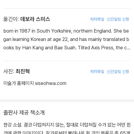
의 사랑』 『내 여자의 열매』 『노랑무늬영원』, 장편소설 『검은 사슴』
『그대의 차가운 손』 『채식주의자』 『바람이 분다, 가라』 『희랍어 시
옮긴이:
데보라 스미스
저자파일
신간알림 신청
간』 『소년이 온다』 『흰』 『작별하지 않는다』, 시집 『서랍에 저녁을 넣
어 두었다』 등을 출간했다. 오늘의 젊은 예술가상, 이상문학상, 동리
born in 1987 in South Yorkshire, northern England. She be
문학상, 만해문학상, 황순원문학상, 김유정문학상, 김만중문학상, 대
gan learning Korean at age 22, and has mainly translated b
산문학상, 인터내셔널 부커상, 말라파르테 문학상, 산클레멘테 문학
ooks by Han Kang and Bae Suah. Tilted Axis Press, the co
상, 메디치 외국문학상, 에밀 기메 아시아문학상 등을 수상했으며, 노
mpany she founded in 2015 to publish translations from ac
르웨이 ‘미래 도서관’ 프로젝트 참여 작가로 선정되었다. 2024년 한
ross Asia, has published books by Hwang Jungeun, Han Y
국 최초 노벨문학상을 수상했다.
사진:
최진혁
저자파일
신간알림 신청
ujoo, Lee Hyemi, and Yu Miri, a South Korean citizen who
writes in Japanese.
미술가 홈페이지 siseohwa.com
출판사 제공 책소개
한강 소설. 결코 더럽혀지지 않는, 절대로 더럽혀질 수가 없는 어떤 흰
것에 관한 이야기이다. 작가로부터 불려나온 흰 것의 목록은 총 65개