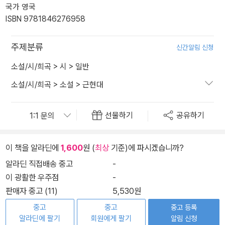
국가 영국
ISBN 9781846276958
주제분류
신간알림 신청
소설/시/희곡
>
시
>
일반
소설/시/희곡
>
소설
>
근현대
선물하기
공유하기
이 책을 알라딘에
1,600
원 (
최상
기준)에 파시겠습니까?
알라딘 직접배송 중고
-
이 광활한 우주점
-
판매자 중고 (11)
5,530원
중고
중고
중고 등록
알라딘에 팔기
회원에게 팔기
알림 신청