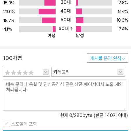
30대
2.8%
15.0%
40대
8.4%
23.0%
50대
10.6%
18.7%
60대
7.4%
4.1%
여성
남성
100자평
게시물 운영 원칙
카테고리
현재
0
/280byte (한글 140자 이내)
스포일러 포함