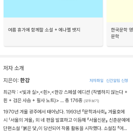
여름 휴가에 함께할 소설 + 에나멜 뱃지
한국문학 영
문학
저자 소개
지은이:
한강
저자파일
신간알림 신청
최근작 :
<빛과 실>
,
<흰>
,
<한강 스페셜 에디션 (작별하지 않는다 +
흰 + 검은 사슴 + 필사 노트)>
… 총 176종
(모두보기)
1970년 겨울 광주에서 태어났다. 1993년 『문학과사회』 겨울호에
시 「서울의 겨울」 외 네 편을 발표하고 이듬해 『서울신문』 신춘문예에
단편소설 「붉은 닻」이 당선되어 작품 활동을 시작했다. 소설집 『여수