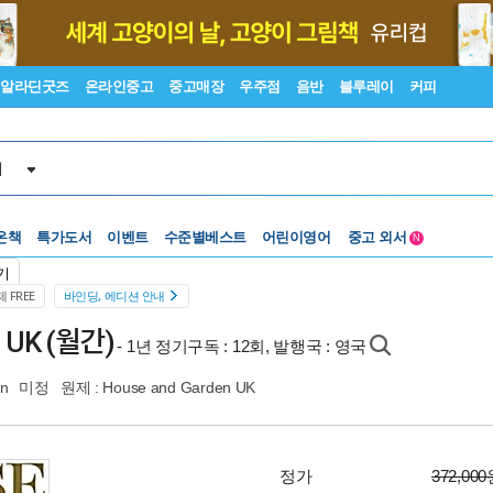
알라딘굿즈
온라인중고
중고매장
우주점
음반
블루레이
커피
서
온책
특가도서
이벤트
수준별베스트
어린이영어
중고 외서
N
Lexile®
5백원부터
기
수준별베스트
중고 외서
 FREE
바인딩, 에디션 안내
 UK (월간)
- 1년 정기구독 : 12회, 발행국 : 영국
en
미정
원제 : House and Garden UK
정가
372,00