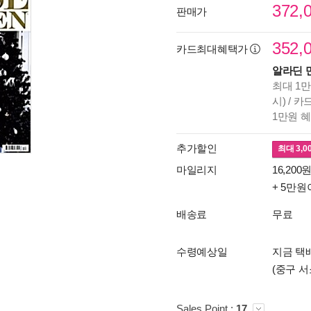
372,
판매가
352,
카드최대혜택가
알라딘 
최대 1만
시) / 
1만원 
추가할인
최대
3,0
마일리지
16,200원
+ 5만원
배송료
무료
수령예상일
지금 택배
(중구 서
Sales Point :
17