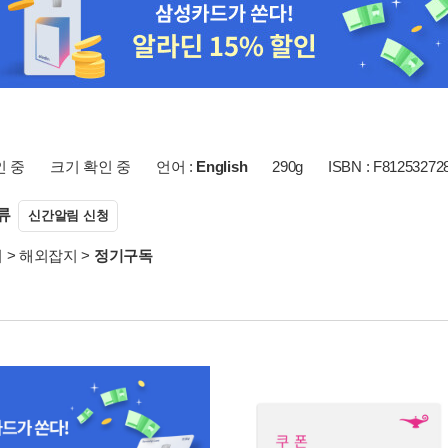
인 중
크기 확인 중
언어 :
English
290g
ISBN : F81253272
류
신간알림 신청
서
>
해외잡지
>
정기구독