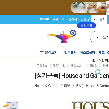
HOME
국내도서
전자책
만권당
외국도서
첫달무료
외국도
분야보기
일본도서
베스트셀러
새로나
일본어입력
무료배송
해외직수입
품절보상
지연보상
정가제
[정기구독] House and Garden
House & Garden 편집부
(지은이)
House & Gard