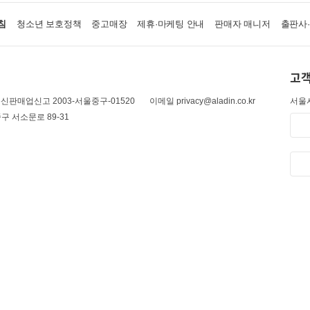
침
청소년 보호정책
중고매장
제휴·마케팅 안내
판매자 매니저
출판사
고객
신판매업신고 2003-서울중구-01520
이메일 privacy@aladin.co.kr
서울시
구 서소문로 89-31