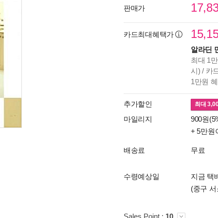
17,8
판매가
15,1
카드최대혜택가
알라딘 
최대 1만
시) / 
1만원 
추가할인
최대
3,0
마일리지
900원(5
+ 5만원
배송료
무료
수령예상일
지금 택배
(중구 서
Sales Point :
10