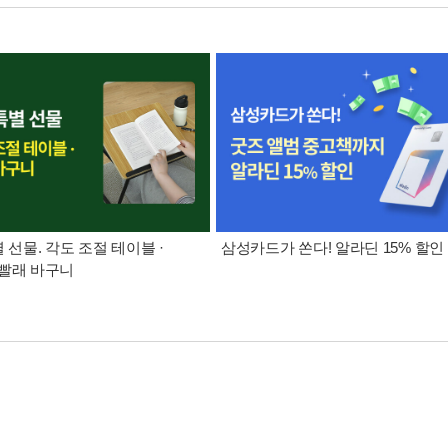
별 선물. 각도 조절 테이블 ·
삼성카드가 쏜다! 알라딘 15% 할인
빨래 바구니