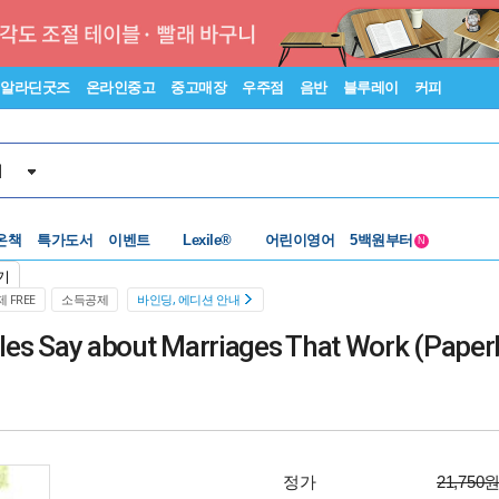
알라딘굿즈
온라인중고
중고매장
우주점
음반
블루레이
커피
서
수준별베스트
중고 외서
온책
특가도서
이벤트
Lexile®
어린이영어
5백원부터
N
수준별베스트
중고 외서
기
 FREE
소득공제
바인딩, 에디션 안내
uples Say about Marriages That Work (Pape
정가
21,750