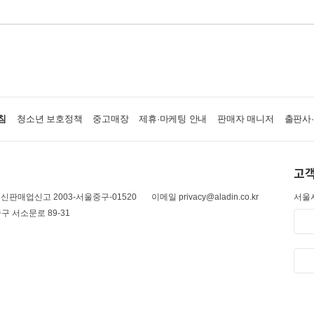
침
청소년 보호정책
중고매장
제휴·마케팅 안내
판매자 매니저
출판사
고객
신판매업신고 2003-서울중구-01520
이메일 privacy@aladin.co.kr
서울시
구 서소문로 89-31