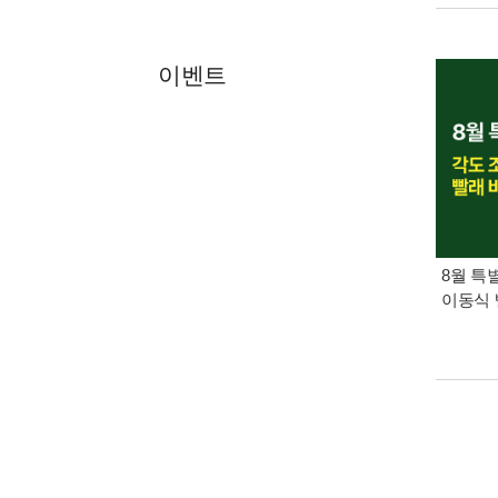
이벤트
8월 특
이동식 