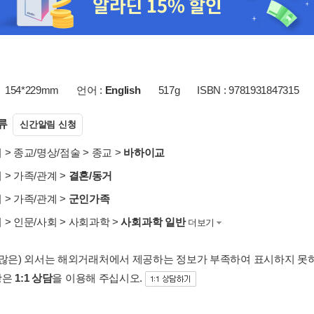
154*229mm
언어 :
English
517g
ISBN : 9781931847315
류
신간알림 신청
서
>
종교/명상/점술
>
종교
>
바하이교
서
>
가족/관계
>
결혼/동거
서
>
가족/관계
>
군인가족
서
>
인문/사회
>
사회과학
>
사회과학 일반
더보기
 많은) 외서는 해외거래처에서 제공하는 정보가 부족하여 표시하지 못
항은
1:1 상담
을 이용해 주십시오.