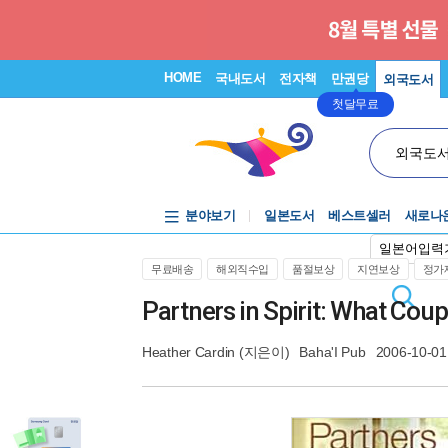
HOME
국내도서
전자책
만권당
외국도서
첫달무료
외국도
분야보기
일본도서
베스트셀러
새로나
일본어입력
무료배송
해외직수입
품절보상
지연보상
정가제
Partners in Spirit: What Co
Heather Cardin
(지은이)
Baha'I Pub
2006-10-01